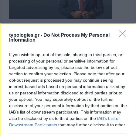
typologies.gr -
Do Not Process My Personal
Information
ΑΙΧΜΕΣ
If you wish to opt-out of the sale, sharing to third parties, or
processing of your personal or sensitive information for
targeted advertising by us, please use the below opt-out
ΑΙΧΜΕΣ: Και άλλες αποχωρήσεις και
section to confirm your selection. Please note that after your
άλλες συμφωνίες
opt-out request is processed you may continue seeing
interest-based ads based on personal information utilized by
Το Καλοκαίρι αυτό στα ΜΜΕ θυμίζει αίθουσα αφίξεων και
us or personal information disclosed to third parties prior to
αναχωρήσεων αεροδρομίου. Άλλοι γνωρίζουν τον
your opt-out. You may separately opt-out of the further
disclosure of your personal information by third parties on the
προορισμό τους και άλλοι αλλάζουν πορεία, ενώ έχουν
IAB’s list of downstream participants. This information may
ξεκινήσει για άλλου καταλήγουν σε άλλο σημείο. Η
also be disclosed by us to third parties on the
IAB’s List of
κινητικότητα είναι συνάρτηση πολλών παραγόντων,
Downstream Participants
that may further disclose it to other
ορισμένοι εκ των οποίων δεν είναι ορατοί προς το
third parties.
παρόν. Λέγεται πως ο Ιβάν Σαββίδης τα βρήκε με την