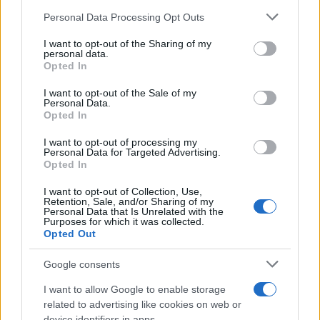
κυβέρνηση, […]
Please note that this website/app uses one or more Google
Personal Data Processing Opt Outs
services and may gather and store information including but
not limited to your visit or usage behaviour. You may click to
I want to opt-out of the Sharing of my
personal data.
grant or deny consent to Google and its third-party tags to
Opted In
use your data for below specified purposes in below Google
consent section.
I want to opt-out of the Sale of my
Personal Data.
Opted In
I want to opt-out of processing my
Personal Data for Targeted Advertising.
Opted In
I want to opt-out of Collection, Use,
Retention, Sale, and/or Sharing of my
Personal Data that Is Unrelated with the
Purposes for which it was collected.
Opted Out
Google consents
I want to allow Google to enable storage
related to advertising like cookies on web or
device identifiers in apps.