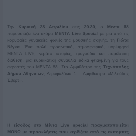
Την
Κυριακή 28 Απριλίου
στις
20.30
, ο
Μέντα 88
παρουσιάζει ένα ακόμα
ΜΕΝΤΑ
Live
Special
με μια από τις
κορυφαίες γυναικείες φωνές της μουσικής σκηνής, τη
Γιώτα
Νέγκα.
Ένα πολύ προσωπικό, ατμοσφαιρικό, unplugged
ΜΕΝΤΑ LIVE, γεμάτο ιστορίες, τραγούδια και παρεΐστικη
διάθεση, μια κυριακάτικη συναυλία ειδικά φτιαγμένη για τους
ακροατές του ΜΕΝΤΑ 88. Στο Αμφιθέατρο της
Τεχνόπολης
Δήμου Αθηναίων
, Αεροφυλάκιο 1 – Αμφιθέατρο «Μιλτιάδης
Έβερτ».
Η είσοδος στο Μέντα
Live
special
πραγματοποιείται
ΜΟΝΟ με προσκλήσεις που κερδίζετε από τις εκπομπές