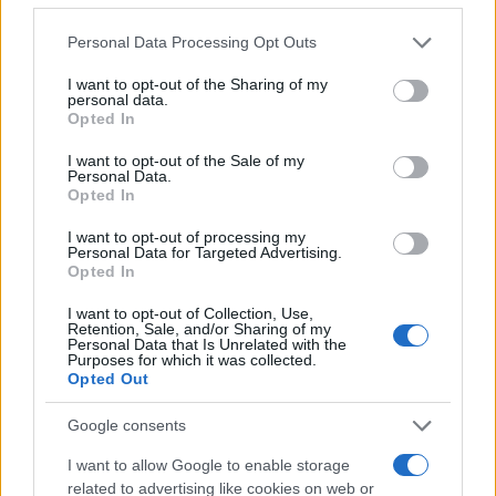
Please note that this website/app uses one or more Google
Personal Data Processing Opt Outs
services and may gather and store information including but
not limited to your visit or usage behaviour. You may click to
I want to opt-out of the Sharing of my
personal data.
grant or deny consent to Google and its third-party tags to
Opted In
use your data for below specified purposes in below Google
consent section.
I want to opt-out of the Sale of my
Personal Data.
της Ζωής μας
Opted In
Οι άνθρωποι, οι αυθεντικές ιστορίες,
I want to opt-out of processing my
το ελληνικό καλοκαίρι και ένας
Personal Data for Targeted Advertising.
Opted In
πολιτισμός που μας ενώνει κάθε μέρα.
I want to opt-out of Collection, Use,
Retention, Sale, and/or Sharing of my
ΟΣΑ ΧΡΕΙΑΖΕΣΑΙ
Personal Data that Is Unrelated with the
ΓΙΑ ΤΟ ΚΑΛΟΚΑΙΡΙ ΣΟΥ →
Purposes for which it was collected.
Opted Out
Google consents
I want to allow Google to enable storage
ΤΟ ΠΑΡΟΝ ΤΗΣ ΚΥΡΙΑΚΗΣ
related to advertising like cookies on web or