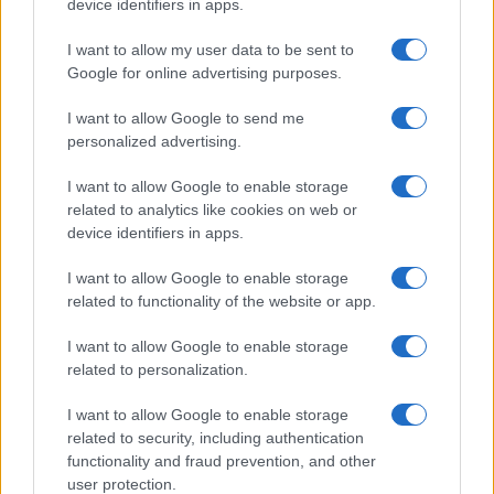
device identifiers in apps.
της Ζωής μας
I want to allow my user data to be sent to
Google for online advertising purposes.
Οι άνθρωποι, οι αυθεντικές ιστορίες,
το ελληνικό καλοκαίρι και ένας
πολιτισμός που μας ενώνει κάθε μέρα.
I want to allow Google to send me
personalized advertising.
ΟΣΑ ΧΡΕΙΑΖΕΣΑΙ
I want to allow Google to enable storage
ΓΙΑ ΤΟ ΚΑΛΟΚΑΙΡΙ ΣΟΥ →
related to analytics like cookies on web or
device identifiers in apps.
I want to allow Google to enable storage
related to functionality of the website or app.
ΤΟ ΠΑΡΟΝ ΤΗΣ ΚΥΡΙΑΚΗΣ
I want to allow Google to enable storage
related to personalization.
I want to allow Google to enable storage
related to security, including authentication
functionality and fraud prevention, and other
user protection.