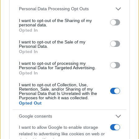
Please note that this website/app uses one or more Google
Personal Data Processing Opt Outs
services and may gather and store information including but
not limited to your visit or usage behaviour. You may click to
I want to opt-out of the Sharing of my
personal data.
grant or deny consent to Google and its third-party tags to
Opted In
Η ΣΤΗΛΗ ΜΑΣ
use your data for below specified purposes in below Google
consent section.
I want to opt-out of the Sale of my
Personal Data.
Opted In
I want to opt-out of processing my
Personal Data for Targeted Advertising.
Opted In
I want to opt-out of Collection, Use,
Retention, Sale, and/or Sharing of my
Personal Data that Is Unrelated with the
Purposes for which it was collected.
Opted Out
Google consents
I want to allow Google to enable storage
related to advertising like cookies on web or