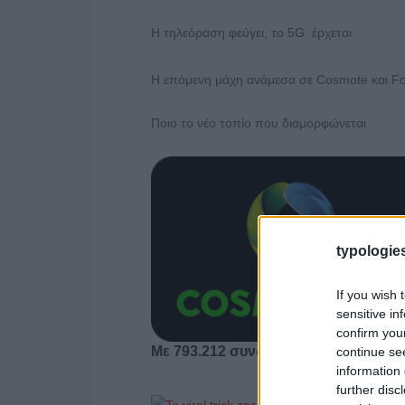
Η τηλεόραση φεύγει, το 5G έρχεται
Η επόμενη μάχη ανάμεσα σε Cosmote και Fort
Ποιο το νέο τοπίο που διαμορφώνεται
typologies
If you wish 
sensitive in
confirm you
Με 793.212 συνδρομητές η Cosmote
continue se
information 
further disc