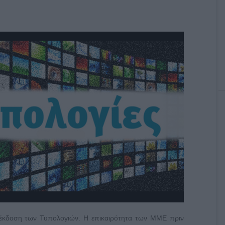
 έκδοση των Τυπολογιών. Η επικαιρότητα των ΜΜΕ πριν