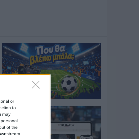
sonal or
ection to
ou may
 personal
out of the
 downstream