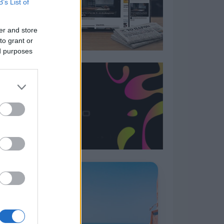
B’s List of
er and store
to grant or
ed purposes
Η ΣΤΗΛΗ ΜΑΣ