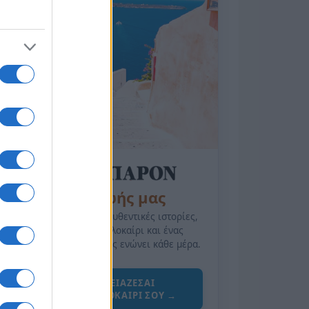
της Ζωής μας
Οι άνθρωποι, οι αυθεντικές ιστορίες,
το ελληνικό καλοκαίρι και ένας
πολιτισμός που μας ενώνει κάθε μέρα.
ΟΣΑ ΧΡΕΙΑΖΕΣΑΙ
ΓΙΑ ΤΟ ΚΑΛΟΚΑΙΡΙ ΣΟΥ →