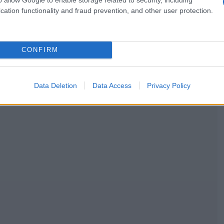
,
,
RNET
ΕΦΗΜΕΡΙΔΕΣ
ΤΗΛΕΟΡΑΣΗ
cation functionality and fraud prevention, and other user protection.
,
,
THNET
ΕΝΙΣΧΥΣΗ ΤΥΠΟΥ
ΕΠΙΧΟΡΗΓΗΣΗ ΜΕΤΑΦΟΡΙΚΟΥ
CONFIRM
Data Deletion
Data Access
Privacy Policy