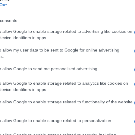
Εβδομάδα που Ανακάτεψε την
Out
Τράπουλα των Ελληνικών Media
consents
o allow Google to enable storage related to advertising like cookies on
ς
ΤΣΟΥΝΑΜΙ ψηφιακής οργής…
evice identifiers in apps.
cast
συμπαρασύρει την κυβέρνηση
o allow my user data to be sent to Google for online advertising
s.
to allow Google to send me personalized advertising.
Ο καιρός των επομένων ημερών:
Κανονικός Αύγουστος με δυνατούς
o allow Google to enable storage related to analytics like cookies on
βοριάδες και σταδιακή άνοδο της
evice identifiers in apps.
θερμοκρασίας
o allow Google to enable storage related to functionality of the website
o allow Google to enable storage related to personalization.
o allow Google to enable storage related to security, including