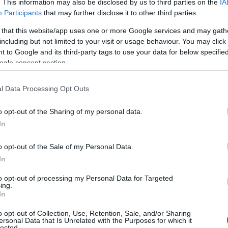
. This information may also be disclosed by us to third parties on the
IA
Participants
that may further disclose it to other third parties.
Αυτό το εύκολο hairstyle παραλίας είναι
 that this website/app uses one or more Google services and may gath
σου
ό,τι πιο chic για τα beach looks σου
including but not limited to your visit or usage behaviour. You may click 
 to Google and its third-party tags to use your data for below specifi
ogle consent section.
: Η
Fitness routine για το καλοκαίρι: 4 hacks
l Data Processing Opt Outs
που αξίζει να δοκιμάσεις
o opt-out of the Sharing of my personal data.
In
Πώς να φτιάξεις το αγαπημένο φαγητό
o opt-out of the Sale of my Personal Data.
της Cardi B στο σπίτι σε λίγα λεπτά
In
to opt-out of processing my Personal Data for Targeted
ing.
In
α,
Τηλεοπτικά «Μαγειρέματα», Ψηφιακοί
o opt-out of Collection, Use, Retention, Sale, and/or Sharing
έο
Πόλεμοι και ένα… Τσουνάμι Αλλαγών: Η
ersonal Data that Is Unrelated with the Purposes for which it
lected.