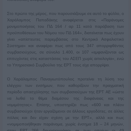
Στο πρώτο της μέρος, που παρουσιάζουμε σε αυτό το φύλλο, ο
Χαράλαμπος Παπαδάκης αναφέρεται στις «Παράνομες
μονιμοποιήσεις του ΠΔ 164 / αρ 11 κατά παράβαση των
προϋποθέσεων του Νόμου του ΠΔ 164», διατείνεται πως έχουν
γίνει «απίστευτες παρεμβάσεις στο Κεντρικό Ασφαλιστικό
Σύστημα» και αναφέρει πως από τους 347 απορριφθέντες
συμβασιούχους, σε σύνολο 1.400, οι 107 «εμφανίζονται ως
επιτυχόντες στις καταστάσεις του ΑΣΕΠ χωρίς αιτιολογία», ενώ
το Υπηρεσιακό Συμβούλιο της ΕΡΤ τους είχε απορρίψει.
Ο Χαράλαμπος Παναγιωτόπουλος προτείνει τη λύση του
ελέγχου των ενσήμων, που καθορίζουν την πραγματική
περίοδο απασχόλησης των συμβασιούχων της ΕΡΤ ΑΕ «ώστε
να λυθεί το θέμα διαμέσου της διαφάνειας και της
νομιμότητας». Επίσης, υποστηρίζει πως «600 και πλέον
συμβασιούχοι ήταν εργαζόμενοι σε άλλους εργοδότες, σε άλλες
πόλεις και δεν είχαν σχέση με την ΕΡΤ», αλλά και πως
«νομιμοποιήθηκαν παράνομα, χωρίς ένσημα 18 – 24 μηνών,
στην ΕΡΤ 266 δημοσιογράφοι, εκ των οποίων οι 49