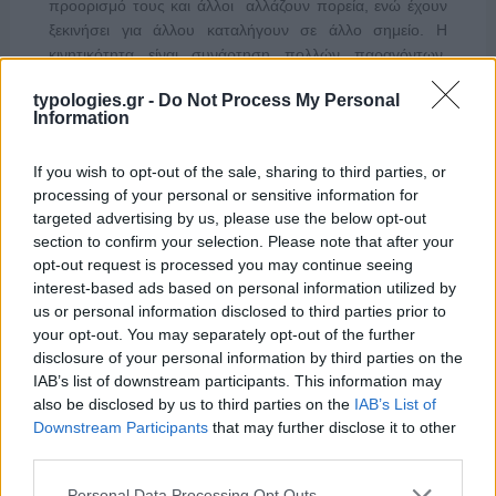
προορισμό τους και άλλοι αλλάζουν πορεία, ενώ έχουν
ξεκινήσει για άλλου καταλήγουν σε άλλο σημείο. Η
κινητικότητα είναι συνάρτηση πολλών παραγόντων,
ορισμένοι εκ των οποίων δεν είναι ορατοί προς το
typologies.gr -
Do Not Process My Personal
παρόν. Λέγεται πως ο Ιβάν Σαββίδης τα βρήκε με την
Information
κυβέρνηση, […]
If you wish to opt-out of the sale, sharing to third parties, or
processing of your personal or sensitive information for
targeted advertising by us, please use the below opt-out
section to confirm your selection. Please note that after your
opt-out request is processed you may continue seeing
interest-based ads based on personal information utilized by
us or personal information disclosed to third parties prior to
your opt-out. You may separately opt-out of the further
disclosure of your personal information by third parties on the
IAB’s list of downstream participants. This information may
also be disclosed by us to third parties on the
IAB’s List of
Downstream Participants
that may further disclose it to other
third parties.
Please note that this website/app uses one or more Google
Personal Data Processing Opt Outs