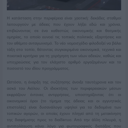
Η κατάσταση στην περιφέρεια είναι χαοτική: δεκάδες σταθμοί
λειτουργούν με άδειες που έχουν λήξει εδώ και χρόνια,
επιβιώνοντας σε ένα καθεστώς οικονομικής και θεσμικής
ομηρίας, το οποίο ευνοεί τις τοπικές πολιτικές εξαρτήσεις και
τον αθέμιτο ανταγωνισμό. Το νέο νομοσχέδιο φιλοδοξεί να βάλει
τάξη στο τοπίο, θέτοντας συγκεκριμένα οικονομικά, τεχνικά και
ποιοτικά κριτήρια για τη χορήγηση των νέων αδειών, καθώς και
υποχρεώσεις για τον ελάχιστο αριθμό εργαζομένων και το
ποσοστό του ιδίου προγράμματος.
Ωστόσο, η έναρξη της συζήτησης άνοιξε ταυτόχρονα και τον
ασκό του Αιόλου. Οι ιδιοκτήτες των περιφερειακών μέσων
εκφράζουν έντονες αντιρρήσεις, υποστηρίζοντας ότι οι
οικονομικοί όροι (το τίμημα της άδειας και οι εγγυητικές
επιστολές) είναι δυσανάλογα υψηλοί για τα δεδομένα των
τοπικών αγορών, οι οποίες έχουν πληγεί από τη μετακίνηση
της διαφήμισης προς το διαδίκτυο. Από την άλλη πλευρά, η
αντιπολίτευση κάνει λόγο για φωτογραφικές διατάξεις που