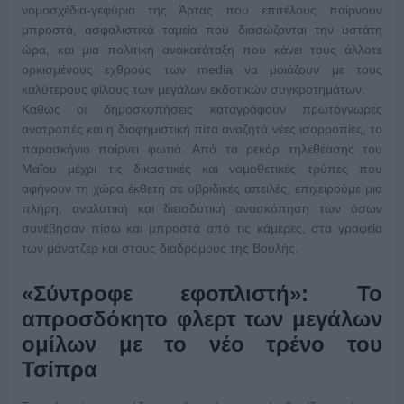
νομοσχέδια-γεφύρια της Άρτας που επιτέλους παίρνουν
μπροστά, ασφαλιστικά ταμεία που διασώζονται την υστάτη
ώρα, και μια πολιτική ανακατάταξη που κάνει τους άλλοτε
ορκισμένους εχθρούς των media να μοιάζουν με τους
καλύτερους φίλους των μεγάλων εκδοτικών συγκροτημάτων.
Καθώς οι δημοσκοπήσεις καταγράφουν πρωτόγνωρες
ανατροπές και η διαφημιστική πίτα αναζητά νέες ισορροπίες, το
παρασκήνιο παίρνει φωτιά. Από τα ρεκόρ τηλεθέασης του
Μαΐου μέχρι τις δικαστικές και νομοθετικές τρύπες που
αφήνουν τη χώρα έκθετη σε υβριδικές απειλές, επιχειρούμε μια
πλήρη, αναλυτική και διεισδυτική ανασκόπηση των όσων
συνέβησαν πίσω και μπροστά από τις κάμερες, στα γραφεία
των μάνατζερ και στους διαδρόμους της Βουλής.
«Σύντροφε εφοπλιστή»: Το
απροσδόκητο φλερτ των μεγάλων
ομίλων με το νέο τρένο του
Τσίπρα