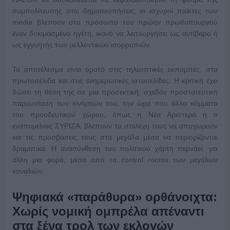
συμπολίτευσης στις δημοσκοπήσεις, οι ισχυροί παίκτες των
media βλέπουν στο πρόσωπο του πρώην πρωθυπουργού
έναν δοκιμασμένο ηγέτη, ικανό να λειτουργήσει ως αντίβαρο ή
ως εγγυητής των μελλοντικών ισορροπιών.
Το αποτέλεσμα είναι ορατό στις τηλεοπτικές εκπομπές, στα
πρωτοσέλιδα και στις ενημερωτικές ιστοσελίδες. Η κριτική έχει
δώσει τη θέση της σε μια προσεκτική, σχεδόν προστατευτική
παρουσίαση των κινήσεών του, την ώρα που άλλα κόμματα
του προοδευτικού χώρου, όπως η Νέα Αριστερά ή ο
εναπομείνας ΣΥΡΙΖΑ, βλέπουν τα στελέχη τους να αποχωρούν
και τις προσβάσεις τους στα μεγάλα μέσα να περιορίζονται
δραματικά. Η ανασύνθεση του πολιτικού χάρτη περνάει, για
άλλη μια φορά, μέσα από τα control rooms των μεγάλων
καναλιών.
Ψηφιακά «παράθυρα» ορθάνοιχτα:
Χωρίς νομική ομπρέλα απέναντι
στα ξένα τρολ των εκλογών