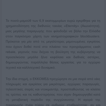
Το ποσό-μαμούθ των 6,9 εκατομμυρίων ευρώ εγκρίθηκε για τη
χρηματοδότηση της διεθνούς ταινίας «Eternity» (Αιωνιότητα),
μιας μεγάλης παραγωγής που φιλοδοξεί να βάλει την Ελλάδα
στον παγκόσμιο χάρτη των κινηματογραφικών blockbusters.
Πρόκειται για μία από τις μεγαλύτερες μεμονωμένες εγκρίσεις
που έχουν δοθεί ποτέ στο πλαίσιο του προγράμματος cash
rebate, γεγονός που δείχνει τη βούληση της κυβέρνησης να
προσελκύσει μεγάλα ξένα κεφάλαια και διεθνείς αστέρες,
δημιουργώντας παράλληλα θέσεις εργασίας για το εγχώριο
τεχνικό και καλλιτεχνικό δυναμικό.
Την ίδια στιγμή, ο ΕΚΚΟΜΕΔ προχώρησε σε μια σειρά από νέες
πληρωμές και εγκρίσεις για μικρότερες, εγχώριες παραγωγές,
τηλεοπτικές σειρές και ντοκιμαντέρ, προσπαθώντας να κλείσει
τις τρύπες και τις καθυστερήσεις που είχαν δημιουργηθεί κατά
τη μεταβατική περίοδο της συγχώνευσης. Η αγορά της
παραγωγής πνέει πλέον σε ρυθμούς σταθερότητας, αν και