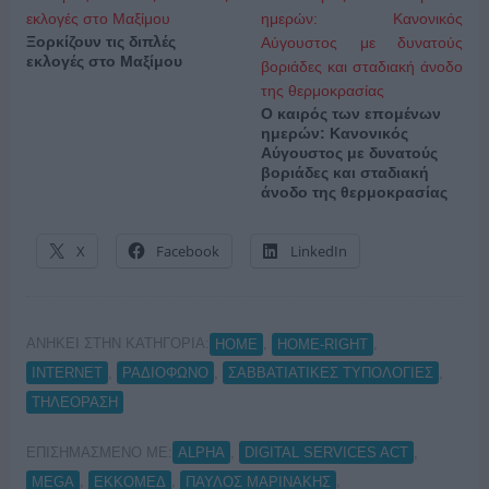
Ξορκίζουν τις διπλές
εκλογές στο Μαξίμου
Ο καιρός των επομένων
ημερών: Κανονικός
Αύγουστος με δυνατούς
βοριάδες και σταδιακή
άνοδο της θερμοκρασίας
X
Facebook
LinkedIn
ΑΝΗΚΕΙ ΣΤΗΝ ΚΑΤΗΓΟΡΙΑ:
,
,
HOME
HOME-RIGHT
,
,
,
INTERNET
ΡΑΔΙΟΦΩΝΟ
ΣΑΒΒΑΤΙΑΤΙΚΕΣ ΤΥΠΟΛΟΓΙΕΣ
ΤΗΛΕΟΡΑΣΗ
ΕΠΙΣΗΜΑΣΜΕΝΟ ΜΕ:
,
,
ALPHA
DIGITAL SERVICES ACT
,
,
,
MEGA
ΕΚΚΟΜΕΔ
ΠΑΥΛΟΣ ΜΑΡΙΝΑΚΗΣ