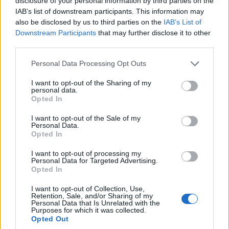
disclosure of your personal information by third parties on the
IAB’s list of downstream participants. This information may
also be disclosed by us to third parties on the
IAB’s List of
Downstream Participants
that may further disclose it to other
Ο ΕΔΟΕΑΠ, ο ασφαλιστικός οργανισμός των εργαζομένων στα
third parties.
ΜΜΕ, βρισκόταν εδώ και καιρό αντιμέτωπος με το φάντασμα
Please note that this website/app uses one or more Google
της οικονομικής κατάρρευσης, λόγω της συρρίκνωσης των
Personal Data Processing Opt Outs
services and may gather and store information including but
θέσεων εργασίας στα παραδοσιακά μέσα, της εισφοροδιαφυγής
not limited to your visit or usage behaviour. You may click to
I want to opt-out of the Sharing of my
σε ορισμένα ψηφιακά sites και των δικαστικών αμφισβητήσεων
personal data.
grant or deny consent to Google and its third-party tags to
σχετικά με το δικαίωμα είσπραξης του αγγελιόσημου ή των
Opted In
use your data for below specified purposes in below Google
εναλλακτικών πόρων του (όπως το 2% επί των διαφημίσεων).
consent section.
I want to opt-out of the Sale of my
Personal Data.
Η κυβερνητική παρέμβαση έρχεται να δώσει μια σημαντική
Opted In
ανάσα, ρυθμίζοντας τις εκκρεμότητες και εγγυώμενη τη
I want to opt-out of processing my
χρηματοδοτική σταθερότητα του ταμείου. Η εξέλιξη αυτή έγινε
Personal Data for Targeted Advertising.
δεκτή με ανακούφιση από τις ενώσεις συντακτών και τους
Opted In
εργαζομένους, καθώς προστατεύει τις παροχές υγείας και τις
επικουρικές συντάξεις ενός κλάδου που έχει υποστεί τεράστιες
I want to opt-out of Collection, Use,
Retention, Sale, and/or Sharing of my
απώλειες τα τελευταία δεκαπέντε χρόνια. Παράλληλα, το
Personal Data that Is Unrelated with the
Purposes for which it was collected.
πακέτο Μαρινάκη περιλαμβάνει νέες επιδοτήσεις για τη διανομή
Opted Out
του τύπου και κίνητρα για την απασχόληση, επιχειρώντας να