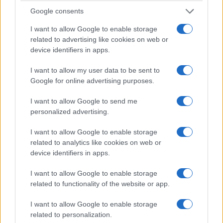
ισορροπήσει ανάμεσα στην ενίσχυση των επιχειρήσεων και τη
Google consents
διατήρηση των θέσεων εργασίας.
I want to allow Google to enable storage
Η μάχη της τηλεθέασης: Το Mega
related to advertising like cookies on web or
device identifiers in apps.
κερδίζει την ενημέρωση, ο Alpha
παίρνει το στέμμα της χρονιάς
I want to allow my user data to be sent to
Google for online advertising purposes.
Τα νούμερα της Nielsen για τον μήνα Μάιο αποδείχθηκαν για
άλλη μια φορά ο απόλυτος κριτής της τηλεοπτικής αγοράς,
I want to allow Google to send me
μοιράζοντας χαμόγελα και προβληματισμό στα επιτελεία των
personalized advertising.
μεγάλων καναλιών, με δύο διαφορετικούς σταθμούς να
I want to allow Google to enable storage
πανηγυρίζουν για διαφορετικούς λόγους.
related to analytics like cookies on web or
device identifiers in apps.
I want to allow Google to enable storage
related to functionality of the website or app.
I want to allow Google to enable storage
related to personalization.