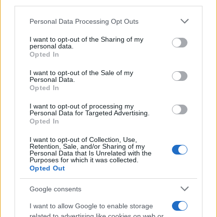
third parties.
Please note that this website/app uses one or more Google
Personal Data Processing Opt Outs
services and may gather and store information including but
not limited to your visit or usage behaviour. You may click to
I want to opt-out of the Sharing of my
personal data.
grant or deny consent to Google and its third-party tags to
Opted In
use your data for below specified purposes in below Google
consent section.
I want to opt-out of the Sale of my
Personal Data.
Opted In
I want to opt-out of processing my
Personal Data for Targeted Advertising.
Opted In
Η ΣΤΗΛΗ ΜΑΣ
I want to opt-out of Collection, Use,
Retention, Sale, and/or Sharing of my
Personal Data that Is Unrelated with the
Purposes for which it was collected.
Opted Out
Google consents
I want to allow Google to enable storage
related to advertising like cookies on web or