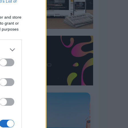
B’s List of
er and store
to grant or
ed purposes
Η ΣΤΗΛΗ ΜΑΣ