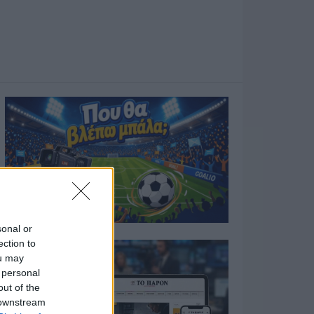
sonal or
ection to
ou may
 personal
out of the
 downstream