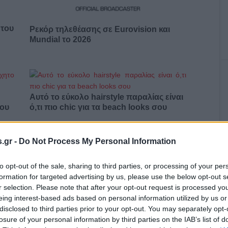
 του
Ρεκόρ τηλεθέασης σε Eurovision και
Mundial το 2026
Αυτό το εύκολο hairstyle παραλίας είναι
σου
ό,τι πιο chic για τα beach looks σου
.gr -
Do Not Process My Personal Information
: Η
Fitness routine για το καλοκαίρι: 4 hacks
που αξίζει να δοκιμάσεις
to opt-out of the sale, sharing to third parties, or processing of your per
formation for targeted advertising by us, please use the below opt-out s
r selection. Please note that after your opt-out request is processed y
eing interest-based ads based on personal information utilized by us or
disclosed to third parties prior to your opt-out. You may separately opt-
Πώς να φτιάξεις το αγαπημένο φαγητό
losure of your personal information by third parties on the IAB’s list of
της Cardi B στο σπίτι σε λίγα λεπτά