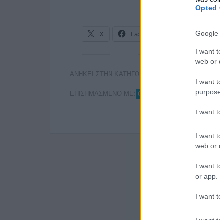
Opted 
X
Facebook
LinkedIn
Google 
I want t
web or d
ΑΝΗΚΕΙ ΣΤΗΝ ΚΑΤΗΓΟΡΙΑ:
INTERNET
I want t
purpose
ΕΠΙΣΗΜΑΣΜΕΝΟ ΜΕ:
,
,
GLOMEX
PHAISTOS
S
I want 
I want t
web or d
I want t
or app.
I want t
I want t