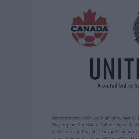
Αποσπάσματα αγώνων, highlights, αφιερώμ
Παγκοσμίου Κυπέλλου Ποδοσφαίρου θα εί
publishers της Phaistos και της Glomex σ
στην Ελλάδα και το Sigma TV του ΔΙΑΣ Gro