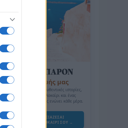
της Ζωής μας
Οι άνθρωποι, οι αυθεντικές ιστορίες,
το ελληνικό καλοκαίρι και ένας
πολιτισμός που μας ενώνει κάθε μέρα.
ΟΣΑ ΧΡΕΙΑΖΕΣΑΙ
ΓΙΑ ΤΟ ΚΑΛΟΚΑΙΡΙ ΣΟΥ →