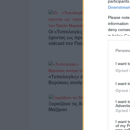
participants
Downstream 
Please note
information 
deny consent
Οι «Τυπολογίες» περνούν στην εικόν
in below Go
έχοντας ως πρώτο καλεσμένο στο ν
vidcast τον Παύλο Μαρινάκη
Persona
I want t
Opted 
«Τυπολογίες» στο YouTube: Ο Δήμο
Βερύκιος ανοίγει τα χαρτιά του – Vid
I want t
Opted 
I want 
Ξορκίζουν τις διπλές εκλογές στο
Advertis
Μαξίμου
Opted 
I want t
of my P
was col