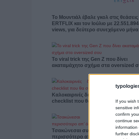
Το Μουντιάλ έβαλε γκολ στις θεάσεις
ERTFLIX και τον Ιούλιο με 22.551.894
views, για δεύτερο συνεχόμενο μήνα
Το viral trick της Gen Z που δίνει
ακαταμάχητο σχήμα στα oversized 
typologies
Καλοκαιρινές διακοπές με κατοικίδιο
checklist που θα σου λύσει τα χέρια
If you wish 
sensitive in
confirm you
continue se
information 
Τσακώνεσαι συνέχεια; Ίσως φταις
further disc
περισσότερο απ’ όσο νομίζεις