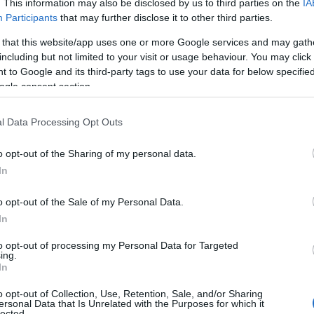
. This information may also be disclosed by us to third parties on the
IA
Participants
that may further disclose it to other third parties.
 that this website/app uses one or more Google services and may gath
including but not limited to your visit or usage behaviour. You may click 
 to Google and its third-party tags to use your data for below specifi
α,
Τηλεοπτικά «Μαγειρέματα», Ψηφιακοί
ogle consent section.
έο
Πόλεμοι και ένα… Τσουνάμι Αλλαγών: Η
Εβδομάδα που Ανακάτεψε την
Τράπουλα των Ελληνικών Media
l Data Processing Opt Outs
o opt-out of the Sharing of my personal data.
In
ς
ΤΣΟΥΝΑΜΙ ψηφιακής οργής…
cast
συμπαρασύρει την κυβέρνηση
o opt-out of the Sale of my Personal Data.
In
to opt-out of processing my Personal Data for Targeted
ing.
In
Ο καιρός των επομένων ημερών:
o opt-out of Collection, Use, Retention, Sale, and/or Sharing
Κανονικός Αύγουστος με δυνατούς
ersonal Data that Is Unrelated with the Purposes for which it
βοριάδες και σταδιακή άνοδο της
lected.