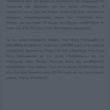
Productions από τον φορέα ως εκκαθάριση της πληρωμής του
ποσοστού του Δημοσίου για την ταινία «Υπάρχω». Η
παραγωγή για τη ζωή του Στέλιου Καζαντζίδη ήταν μία από τις
εμπορικές κινηματογραφικές ταινίες των τελευταίων ετών.
Επίσης, για την ταινία «Ο Νόμος του Μέρφι» καταβλήθηκε το
ποσό των 476.475 ευρώ στην ίδια εταιρεία παραγωγής.
Για την ταινία «Σπασμένη Φλέβα», του Γιάννη Οικονομίδη, το
ΕΚΚΟΜΕΔ κατέβαλε το ποσό των 500.998 ευρώ στην εταιρεία
παραγωγής Αργοναύτες. Ποσό 194.502 πληρώθηκε στην Kristi
Films International για την ταινία «Satisfaction», για την
παραγωγή «Mila Marija» (δεύτερη δόση της εκκαθάρισης)
καταβλήθηκε στην Indingo View ποσό ύψους 55.800 ευρώ και
στον Σωτήριο Σταμάτη ποσό 29.760 ευρώ για την ταινία μικρού
μήκους «Hymn. Freedom!».