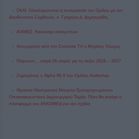
ΣΚΑΪ: Ολοκληρώνεται η συνεργασία του Ομίλου με τον
Διευθύνοντα Σύμβουλο, κ. Γρηγόρη Δ. Δημητριάδη,
ΑΙΧΜΕΣ: Καλοκαίρι ανατροπών
Αποχώρησε από την Cosmote TV o Μιχάλης Τσώχος
Παίρνουν… σειρά 26 σειρές για τη σεζόν 2026 – 2027
Ζημιογόνος ο Alpha 98,9 του Ομίλου Audiomax
Ιδρύεται Ηλεκτρονικό Μητρώο Εμπειρογνωμόνων
Οπτικοακουστικού Δημιουργικού Τομέα- Πότε θα ανοίγει η
πλατφόρμα του ΕΚΚΟΜΕΔ για νέα σχέδια