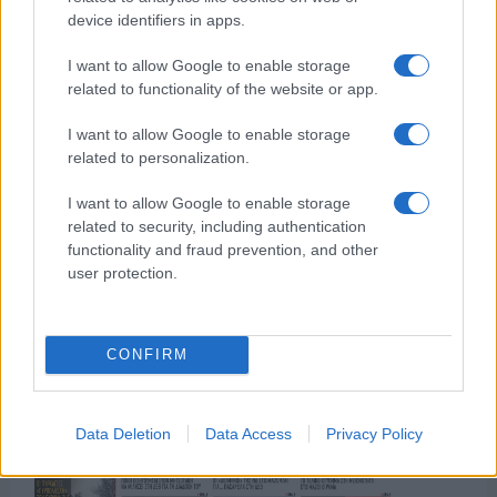
device identifiers in apps.
I want to allow Google to enable storage
related to functionality of the website or app.
της Ζωής μας
I want to allow Google to enable storage
related to personalization.
Οι άνθρωποι, οι αυθεντικές ιστορίες,
το ελληνικό καλοκαίρι και ένας
I want to allow Google to enable storage
πολιτισμός που μας ενώνει κάθε μέρα.
related to security, including authentication
functionality and fraud prevention, and other
user protection.
ΟΣΑ ΧΡΕΙΑΖΕΣΑΙ
ΓΙΑ ΤΟ ΚΑΛΟΚΑΙΡΙ ΣΟΥ →
CONFIRM
ΤΟ ΠΑΡΟΝ ΤΗΣ ΚΥΡΙΑΚΗΣ
Data Deletion
Data Access
Privacy Policy