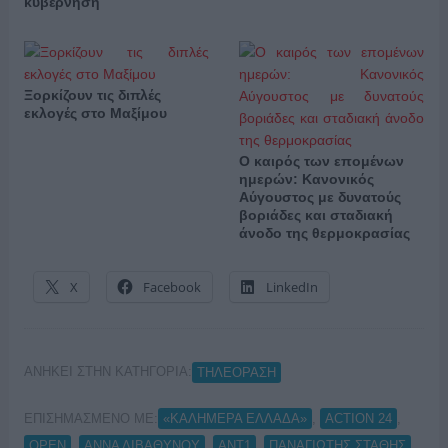
κυβέρνηση
Ξορκίζουν τις διπλές
εκλογές στο Μαξίμου
Ο καιρός των επομένων
ημερών: Κανονικός
Αύγουστος με δυνατούς
βοριάδες και σταδιακή
άνοδο της θερμοκρασίας
X
Facebook
LinkedIn
ΑΝΗΚΕΙ ΣΤΗΝ ΚΑΤΗΓΟΡΙΑ:
ΤΗΛΕΟΡΑΣΗ
ΕΠΙΣΗΜΑΣΜΕΝΟ ΜΕ:
,
,
«ΚΑΛΗΜΕΡΑ ΕΛΛΑΔΑ»
ACTION 24
,
,
,
OPEN
ΑΝΝΑ ΛΙΒΑΘΥΝΟΥ
ΑΝΤ1
ΠΑΝΑΓΙΩΤΗΣ ΣΤΑΘΗΣ