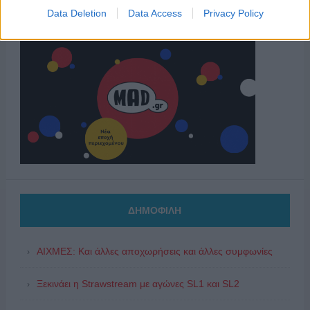
Data Deletion
Data Access
Privacy Policy
ΔΗΜΟΦΙΛΗ
ΑΙΧΜΕΣ: Και άλλες αποχωρήσεις και άλλες συμφωνίες
Ξεκινάει η Strawstream με αγώνες SL1 και SL2