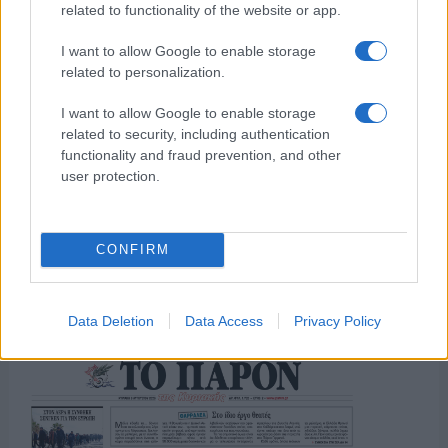
της Ζωής μας
related to functionality of the website or app.
Οι άνθρωποι, οι αυθεντικές ιστορίες,
I want to allow Google to enable storage
το ελληνικό καλοκαίρι και ένας
related to personalization.
πολιτισμός που μας ενώνει κάθε μέρα.
I want to allow Google to enable storage
ΟΣΑ ΧΡΕΙΑΖΕΣΑΙ
related to security, including authentication
ΓΙΑ ΤΟ ΚΑΛΟΚΑΙΡΙ ΣΟΥ →
functionality and fraud prevention, and other
user protection.
CONFIRM
ΤΟ ΠΑΡΟΝ ΤΗΣ ΚΥΡΙΑΚΗΣ
Data Deletion
Data Access
Privacy Policy