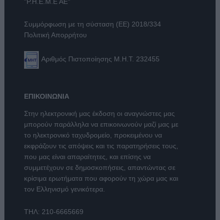
"Ρ.Η.Ε.Μ.Ε ΑΕ"
Συμμόρφωση με τη σύσταση (ΕΕ) 2018/334
Πολιτική Απορρήτου
Αριθμός Πιστοποίησης Μ.Η.Τ. 232455
ΕΠΙΚΟΙΝΩΝΙΑ
Στην ηλεκτρονική μας έκδοση οι αναγνώστες μας
μπορούν παράλληλα να επικοινωνούν μαζί μας με
το ηλεκτρονικό ταχυδρομείο, προκειμένου να
εκφράζουν τις απόψεις και τις παρατηρήσεις τους,
που μας είναι απαραίτητες, και επίσης να
συμμετέχουν σε δημοσκοπήσεις, απαντώντας σε
κρίσιμα ερωτήματα που αφορούν τη χώρα μας και
τον Ελληνισμό γενικότερα.
ΤΗΛ:
210-6665669