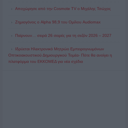
Αποχώρησε από την Cosmote TV o Μιχάλης Τσώχος
Ζημιογόνος ο Alpha 98,9 του Ομίλου Audiomax
Παίρνουν… σειρά 26 σειρές για τη σεζόν 2026 – 2027
Ιδρύεται Ηλεκτρονικό Μητρώο Εμπειρογνωμόνων
Οπτικοακουστικού Δημιουργικού Τομέα- Πότε θα ανοίγει η
πλατφόρμα του ΕΚΚΟΜΕΔ για νέα σχέδια