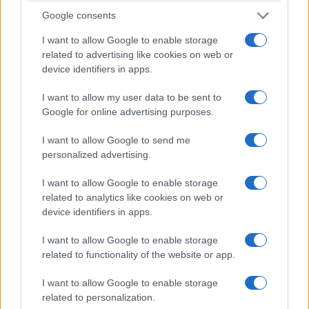
YouTube: Ο Δήμος
Google consents
Βερύκιος ανοίγει τα χαρτιά
Τηλεοπτικά
του – Vidcast
«Μαγειρέματα», Ψηφιακοί
I want to allow Google to enable storage
Πόλεμοι και ένα…
related to advertising like cookies on web or
Τσουνάμι Αλλαγών: Η
device identifiers in apps.
Εβδομάδα που Ανακάτεψε
την Τράπουλα των
Ελληνικών Media
I want to allow my user data to be sent to
Google for online advertising purposes.
I want to allow Google to send me
personalized advertising.
ΤΣΟΥΝΑΜΙ ψηφιακής οργής… συμπαρασύρει την
κυβέρνηση
I want to allow Google to enable storage
related to analytics like cookies on web or
device identifiers in apps.
Ξορκίζουν τις διπλές
I want to allow Google to enable storage
εκλογές στο Μαξίμου
related to functionality of the website or app.
Ο καιρός των επομένων
I want to allow Google to enable storage
ημερών: Κανονικός
related to personalization.
Αύγουστος με δυνατούς