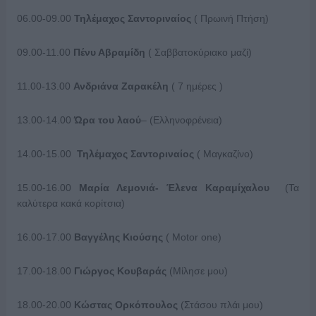
06.00-09.00
Τηλέμαχος Σαντοριναίος
( Πρωινή Πτήση)
09.00-11.00
Πένυ Αβραμίδη
( Σαββατοκύριακο μαζί)
11.00-13.00
Ανδριάνα Ζαρακέλη
( 7 ημέρες )
13.00-14.00
Ώρα του λαού
– (Ελληνοφρένεια)
14.00-15.00
Τηλέμαχος Σαντοριναίος
( Μαγκαζίνο)
15.00-16.00
Μαρία Λεμονιά- Έλενα Καραμίχαλου
(Τα
καλύτερα κακά κορίτσια)
16.00-17.00
Βαγγέλης Κιούσης
( Motor one)
17.00-18.00
Γιώργος Κουβαράς
(Μίλησε μου)
18.00-20.00
Κώστας Ορκόπουλος
(Στάσου πλάι μου)