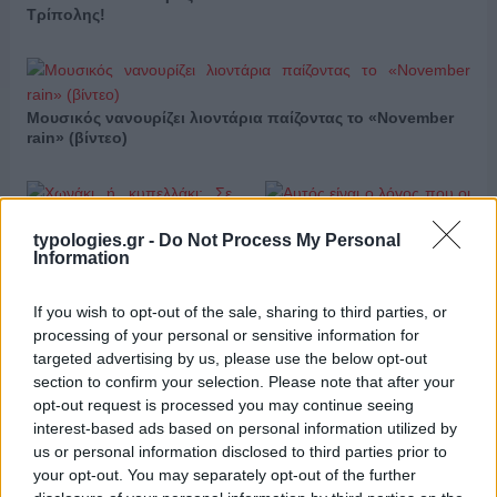
Τρίπολης!
Μουσικός νανουρίζει λιοντάρια παίζοντας το «November
rain» (βίντεο)
typologies.gr -
Do Not Process My Personal
Information
Χωνάκι ή κυπελλάκι; Σε
Αυτός είναι ο λόγος που οι
αυτά τα 5 παγωτατζίδικα
beauty lovers
If you wish to opt-out of the sale, sharing to third parties, or
της Αθήνας η απάντηση
αντικαθιστούν το μαύρο
processing of your personal or sensitive information for
είναι…και τα δύο!
μολύβι με καφέ το
targeted advertising by us, please use the below opt-out
καλοκαίρι
section to confirm your selection. Please note that after your
opt-out request is processed you may continue seeing
interest-based ads based on personal information utilized by
us or personal information disclosed to third parties prior to
Αυτά είναι τα 4 prints στα μαγιό που θα βλέπεις σε κάθε
your opt-out. You may separately opt-out of the further
παραλία φέτος!