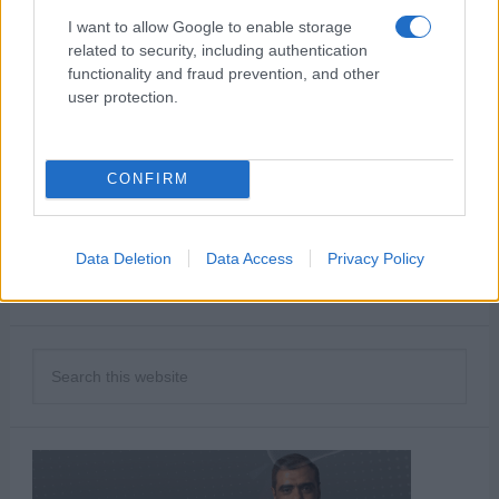
βοριάδες και σταδιακή
I want to allow Google to enable storage
άνοδο της θερμοκρασίας
related to security, including authentication
functionality and fraud prevention, and other
X
Facebook
LinkedIn
user protection.
CONFIRM
ΑΝΗΚΕΙ ΣΤΗΝ ΚΑΤΗΓΟΡΙΑ:
,
ΑΝΑΚΟΙΝΩΣΕΙΣ
ΡΑΔΙΟΦΩΝΟ
ΕΠΙΣΗΜΑΣΜΕΝΟ ΜΕ:
ΠΑΡΑΠΟΛΙΤΙΚΑ 90.1
Data Deletion
Data Access
Privacy Policy