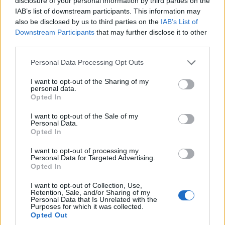
disclosure of your personal information by third parties on the
IAB’s list of downstream participants. This information may
also be disclosed by us to third parties on the
IAB’s List of
Downstream Participants
that may further disclose it to other
third parties.
Please note that this website/app uses one or more Google
Personal Data Processing Opt Outs
Πεινάς και εσύ μετά το
Πώς να ξεφλουδίζεις
services and may gather and store information including but
ξενύχτι; 5 καντίνες στην
εύκολα το σκόρδο – Το
not limited to your visit or usage behaviour. You may click to
I want to opt-out of the Sharing of my
Αθήνα που σώζουν τις
kitchen trick που κάθε
personal data.
grant or deny consent to Google and its third-party tags to
βραδινές σου λιγούρες
foodie πρέπει να ξέρει
Opted In
use your data for below specified purposes in below Google
consent section.
I want to opt-out of the Sale of my
Personal Data.
Opted In
Οι «Τυπολογίες» περνούν στην εικόνα, έχοντας ως πρώτο
καλεσμένο στο νέο vidcast τον Παύλο Μαρινάκη
I want to opt-out of processing my
Personal Data for Targeted Advertising.
Opted In
I want to opt-out of Collection, Use,
Retention, Sale, and/or Sharing of my
Personal Data that Is Unrelated with the
Purposes for which it was collected.
Opted Out
«Τυπολογίες» στο