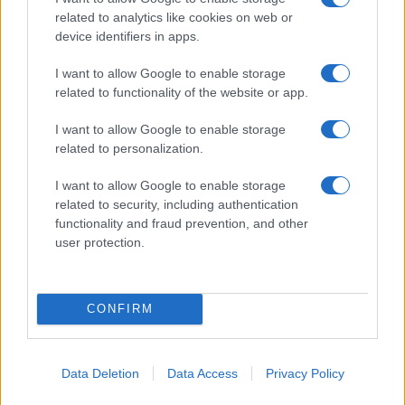
related to analytics like cookies on web or
device identifiers in apps.
I want to allow Google to enable storage
related to functionality of the website or app.
της Ζωής μας
I want to allow Google to enable storage
related to personalization.
Οι άνθρωποι, οι αυθεντικές ιστορίες,
το ελληνικό καλοκαίρι και ένας
I want to allow Google to enable storage
πολιτισμός που μας ενώνει κάθε μέρα.
related to security, including authentication
functionality and fraud prevention, and other
user protection.
ΟΣΑ ΧΡΕΙΑΖΕΣΑΙ
ΓΙΑ ΤΟ ΚΑΛΟΚΑΙΡΙ ΣΟΥ →
CONFIRM
ΤΟ ΠΑΡΟΝ ΤΗΣ ΚΥΡΙΑΚΗΣ
Data Deletion
Data Access
Privacy Policy