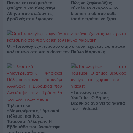
Πεινάς και εσύ μετά το
Πώς να ξεφλουδίζεις
ξενύχτι; 5 καντίνες στην
εύκολα το σκόρδο – Το
Αθήνα που σώζουν τις
kitchen trick που κάθε
βραδινές σου λιγούρες
foodie πρέπει να ξέρει
Οι «Τυπολογίες» περνούν στην εικόνα, έχοντας ως πρώτο
καλεσμένο στο νέο vidcast τον Παύλο Μαρινάκη
«Τυπολογίες» στο
YouTube: Ο Δήμος
Βερύκιος ανοίγει τα χαρτιά
Τηλεοπτικά
του – Vidcast
«Μαγειρέματα», Ψηφιακοί
Πόλεμοι και ένα…
Τσουνάμι Αλλαγών: Η
Εβδομάδα που Ανακάτεψε
την Τράπουλα των