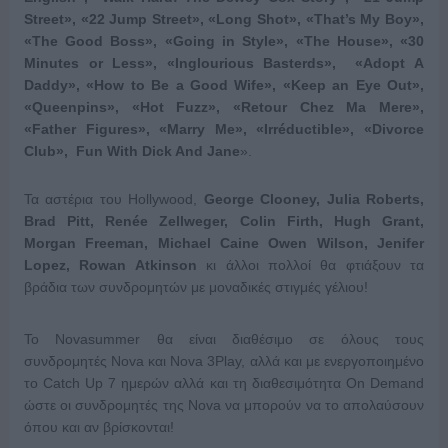
Street», «22 Jump Street», «Long Shot», «That’s My Boy»,
«The Good Boss», «Going in Style», «The House», «30
Minutes or Less», «Inglourious Basterds», «Adopt A
Daddy», «How to Be a Good Wife», «Keep an Eye Out»,
«Queenpins», «Hot Fuzz», «Retour Chez Ma Mere»,
«Father Figures», «Marry Me», «Irréductible», «Divorce
Club», Fun With Dick And Jane
».
Τα αστέρια του Hollywood,
George Clooney, Julia Roberts,
Brad Pitt, Renée Zellweger, Colin Firth, Hugh Grant,
Morgan Freeman, Michael Caine Owen Wilson, Jenifer
Lopez, Rowan Atkinson
κι άλλοι πολλοί θα φτιάξουν τα
βράδια των συνδρομητών με μοναδικές στιγμές γέλιου!
Το Novasummer θα είναι διαθέσιμο σε όλους τους
συνδρομητές Nova και Nova 3Play, αλλά και με ενεργοποιημένο
το Catch Up 7 ημερών αλλά και τη διαθεσιμότητα On Demand
ώστε οι συνδρομητές της Nova να μπορούν να το απολαύσουν
όπου και αν βρίσκονται!