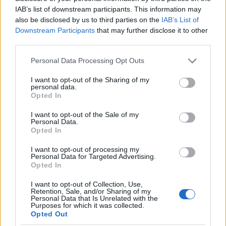
IAB’s list of downstream participants. This information may
also be disclosed by us to third parties on the
IAB’s List of
Downstream Participants
that may further disclose it to other
third parties.
Please note that this website/app uses one or more Google
Personal Data Processing Opt Outs
services and may gather and store information including but
not limited to your visit or usage behaviour. You may click to
I want to opt-out of the Sharing of my
personal data.
grant or deny consent to Google and its third-party tags to
Opted In
use your data for below specified purposes in below Google
consent section.
I want to opt-out of the Sale of my
Personal Data.
Opted In
I want to opt-out of processing my
Personal Data for Targeted Advertising.
Opted In
I want to opt-out of Collection, Use,
Retention, Sale, and/or Sharing of my
Personal Data that Is Unrelated with the
Purposes for which it was collected.
Opted Out