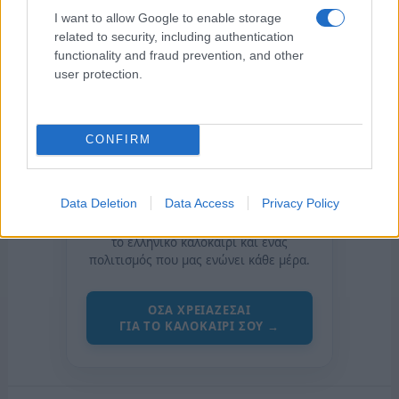
I want to allow Google to enable storage
related to security, including authentication
functionality and fraud prevention, and other
user protection.
CONFIRM
της Ζωής μας
Data Deletion
Data Access
Privacy Policy
Οι άνθρωποι, οι αυθεντικές ιστορίες,
το ελληνικό καλοκαίρι και ένας
πολιτισμός που μας ενώνει κάθε μέρα.
ΟΣΑ ΧΡΕΙΑΖΕΣΑΙ
ΓΙΑ ΤΟ ΚΑΛΟΚΑΙΡΙ ΣΟΥ →