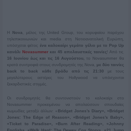
Η
Nova
, μέλος της United Group, του κορυφαίου παρόχου
τηλεπικοινωνιών και media στη Νοτιοανατολική Ευρώπη,
υπόσχεται φέτος
ένα καλοκαίρι γεμάτο γέλιο με το
Pop
Up
κανάλι
Novasummer
και 45 απολαυστικές ταινίες
! Από τις
16 Ιουνίου έως και τις 16 Αυγούστου,
το Novasummer θα
κρατά συντροφιά στους συνδρομητές της Nova,
με δύο ταινίες
back
to
back
κάθε βράδυ από τις 21:30
με τους
μεγαλύτερους αστέρες του Hollywood να υπόσχονται
ξεκαρδιστικές στιγμές.
Οι συνδρομητές θα συντονιστούν το καλοκαίρι στο
Novasummer προκειμένου να απολαύσουν σπουδαίες
κωμωδίες μεταξύ άλλων: «
Bridget Jones’s Diary», «Bridget
Jones: The Edge of Reason», «Bridget Jones’s Baby»,
«Ticket to Paradise», «Burn After Reading», «Johnny
English», «Walk Hard: The Dewey Cox Story», «21 Jump