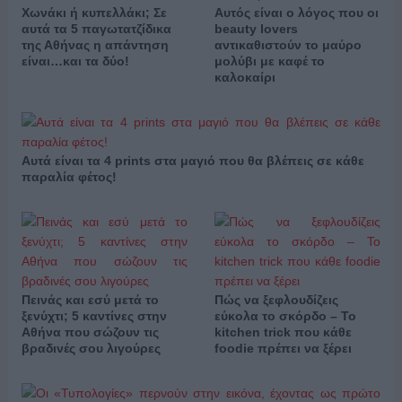
Χωνάκι ή κυπελλάκι; Σε
Αυτός είναι ο λόγος που οι
αυτά τα 5 παγωτατζίδικα
beauty lovers
της Αθήνας η απάντηση
αντικαθιστούν το μαύρο
είναι…και τα δύο!
μολύβι με καφέ το
καλοκαίρι
Αυτά είναι τα 4 prints στα μαγιό που θα βλέπεις σε κάθε
παραλία φέτος!
Πεινάς και εσύ μετά το
Πώς να ξεφλουδίζεις
ξενύχτι; 5 καντίνες στην
εύκολα το σκόρδο – Το
Αθήνα που σώζουν τις
kitchen trick που κάθε
βραδινές σου λιγούρες
foodie πρέπει να ξέρει