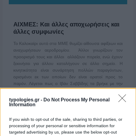
ΑΙΧΜΕΣ: Και άλλες αποχωρήσεις και
άλλες συμφωνίες
Το Καλοκαίρι αυτό στα ΜΜΕ θυμίζει αίθουσα αφίξεων και
αναχωρήσεων αεροδρομίου. Άλλοι γνωρίζουν τον
προορισμό τους και άλλοι αλλάζουν πορεία, ενώ έχουν
ξεκινήσει για άλλου καταλήγουν σε άλλο σημείο. Η
κινητικότητα είναι συνάρτηση πολλών παραγόντων,
ορισμένοι εκ των οποίων δεν είναι ορατοί προς το
παρόν. Λέγεται πως ο Ιβάν Σαββίδης τα βρήκε με την
κυβέρνηση, […]
typologies.gr -
Do Not Process My Personal
Information
If you wish to opt-out of the sale, sharing to third parties, or
processing of your personal or sensitive information for
targeted advertising by us, please use the below opt-out