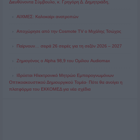
Διευθύνοντα Σύμβουλο, κ. Γρηγόρη Δ. Δημητριάδη,
ΑΙΧΜΕΣ: Καλοκαίρι ανατροπών
Αποχώρησε από την Cosmote TV o Μιχάλης Τσώχος
Παίρνουν… σειρά 26 σειρές για τη σεζόν 2026 – 2027
Ζημιογόνος ο Alpha 98,9 του Ομίλου Audiomax
Ιδρύεται Ηλεκτρονικό Μητρώο Εμπειρογνωμόνων
Οπτικοακουστικού Δημιουργικού Τομέα- Πότε θα ανοίγει η
πλατφόρμα του ΕΚΚΟΜΕΔ για νέα σχέδια