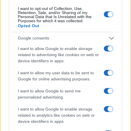
I want to opt-out of Collection, Use,
της Ζωής μας
Retention, Sale, and/or Sharing of my
Personal Data that Is Unrelated with the
Purposes for which it was collected.
Οι άνθρωποι, οι αυθεντικές ιστορίες,
Opted Out
το ελληνικό καλοκαίρι και ένας
πολιτισμός που μας ενώνει κάθε μέρα.
Google consents
I want to allow Google to enable storage
ΟΣΑ ΧΡΕΙΑΖΕΣΑΙ
ΓΙΑ ΤΟ ΚΑΛΟΚΑΙΡΙ ΣΟΥ →
related to advertising like cookies on web or
device identifiers in apps.
I want to allow my user data to be sent to
Google for online advertising purposes.
ΤΟ ΠΑΡΟΝ ΤΗΣ ΚΥΡΙΑΚΗΣ
I want to allow Google to send me
personalized advertising.
I want to allow Google to enable storage
related to analytics like cookies on web or
device identifiers in apps.