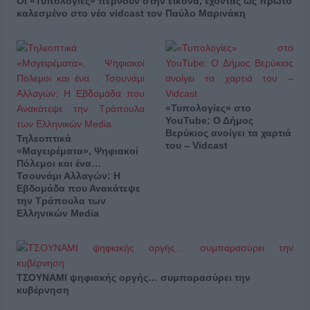
Οι «Τυπολογίες» περνούν στην εικόνα, έχοντας ως πρώτο
καλεσμένο στο νέο vidcast τον Παύλο Μαρινάκη
«Τυπολογίες» στο
YouTube: Ο Δήμος
Βερύκιος ανοίγει τα χαρτιά
Τηλεοπτικά
του – Vidcast
«Μαγειρέματα», Ψηφιακοί
Πόλεμοι και ένα…
Τσουνάμι Αλλαγών: Η
Εβδομάδα που Ανακάτεψε
την Τράπουλα των
Ελληνικών Media
ΤΣΟΥΝΑΜΙ ψηφιακής οργής… συμπαρασύρει την
κυβέρνηση