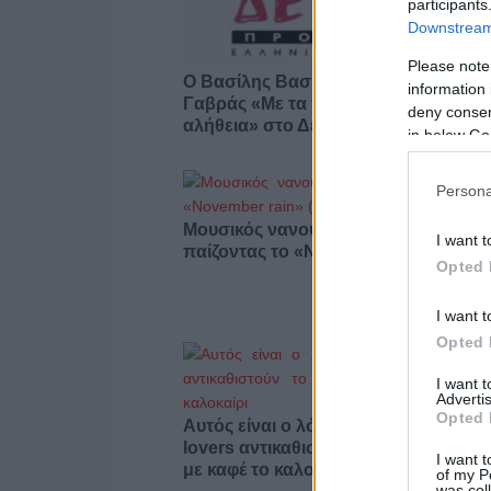
participants
Downstream 
Please note
Ο Βασίλης Βασιλικός και ο Κώστας
information 
Γαβράς «Με τα πόδια μέχρι την
deny consent
αλήθεια» στο Δεύτερο Πρόγραμμα 1
in below Go
Persona
Μουσικός νανουρίζει λιοντάρια
I want t
παίζοντας το «November rain» (βίντε
Opted 
I want t
Opted 
I want 
Advertis
Opted 
Αυτός είναι ο λόγος που οι beauty
lovers αντικαθιστούν το μαύρο μολύβ
I want t
με καφέ το καλοκαίρι
of my P
was col