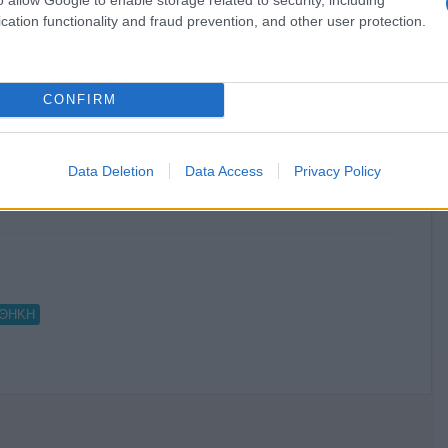
cation functionality and fraud prevention, and other user protection.
Ο καιρός των επομένων ημερών:
Κανονικός Αύγουστος με δυνατούς
CONFIRM
βοριάδες και σταδιακή άνοδο της
θερμοκρασίας
Data Deletion
Data Access
Privacy Policy
ΟΘΗΚΗ