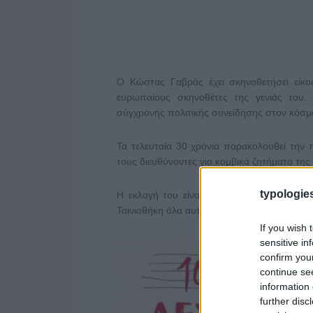
Ο Κώστας Γαβράς έχει σκηνοθετήσει είκοσ
ευρωπαίους σκηνοθέτες της γενιάς του.
σύγχρονης πολιτικής συνείδησης στον κόσμ
Τα τελευταία 30 χρόνια παρακολουθεί την π
τους διευθύνοντες για κομβικά ζητήματα της
typologies
Η εκλογή του είναι το επιστέγασμα της βαθ
Ταινιοθήκη όλα αυτά τα χρόνια.
If you wish 
sensitive in
confirm you
continue se
information 
further disc