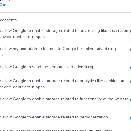
Out
consents
Πώς να ξεφλουδίζεις εύκολα το σκόρδο
– Το kitchen trick που κάθε foodie
o allow Google to enable storage related to advertising like cookies on
πρέπει να ξέρει
evice identifiers in apps.
o allow my user data to be sent to Google for online advertising
s.
to allow Google to send me personalized advertising.
α,
Τηλεοπτικά «Μαγειρέματα», Ψηφιακοί
έο
Πόλεμοι και ένα… Τσουνάμι Αλλαγών: Η
Εβδομάδα που Ανακάτεψε την
o allow Google to enable storage related to analytics like cookies on
Τράπουλα των Ελληνικών Media
evice identifiers in apps.
o allow Google to enable storage related to functionality of the website
ς
ΤΣΟΥΝΑΜΙ ψηφιακής οργής…
o allow Google to enable storage related to personalization.
cast
συμπαρασύρει την κυβέρνηση
o allow Google to enable storage related to security, including