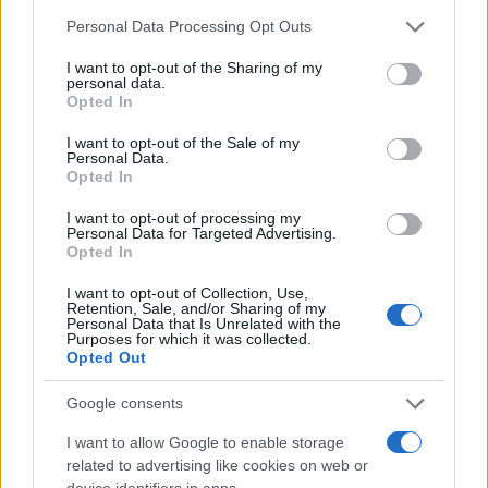
Please note that this website/app uses one or more Google
Personal Data Processing Opt Outs
services and may gather and store information including but
not limited to your visit or usage behaviour. You may click to
I want to opt-out of the Sharing of my
personal data.
grant or deny consent to Google and its third-party tags to
Opted In
use your data for below specified purposes in below Google
consent section.
I want to opt-out of the Sale of my
Personal Data.
Opted In
I want to opt-out of processing my
Personal Data for Targeted Advertising.
Opted In
I want to opt-out of Collection, Use,
Retention, Sale, and/or Sharing of my
Personal Data that Is Unrelated with the
Purposes for which it was collected.
Opted Out
Η ΣΤΗΛΗ ΜΑΣ
Google consents
I want to allow Google to enable storage
related to advertising like cookies on web or
device identifiers in apps.