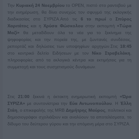
Την
Κυριακή 24 Νοεμβρίου
το ΟΡΕΝ, πιστό στο ραντεβού με
την ενημέρωση, θα δίνει συνεχώς τον σφυγμό της εκλογικής
διαδικασίας στο ΣΥΡΙΖΑ.Από τις
6 το πρωί
ο
Σπύρος
Χαριτάτος
και η
Χρύσα Φώσκολου
στην εκπομπή
«Τώρα
Μαζί»
θα μεταδίδουν όλα τα νέα για το ξεκίνημα της
ψηφοφορίας και την πορεία της, με ζωντανές συνδέσεις,
ρεπορτάζ και δηλώσεις των υποψηφίων αρχηγών.Στις
18:45
στο κεντρικό δελτίο Ειδήσεων με τον
Νίκο Στραβελάκη
,
πληροφορίες από τα εκλογικά κέντρα και εκτιμήσεις για τη
συμμετοχή και τους συσχετισμούς δυνάμεων.
Στις
21:00
ξεκινά η έκτακτη ενημερωτική εκπομπή
«Ώρα
ΣΥΡΙΖΑ»
με συντονίστρια την
Εύα Αντωνοπούλου
. Η
Έλλη
Στάη
, ο επικεφαλής της MRB
Δημήτρης Μαύρος
, πολιτικοί και
δημοσιογράφοι σχολιάζουν και αναλύουν τα αποτελέσματα, το
δίδυμο του δεύτερου γύρου και την επόμενη μέρα στο ΣΥΡΙΖΑ.