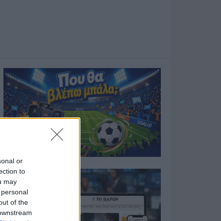
sonal or
ection to
ou may
 personal
out of the
 downstream