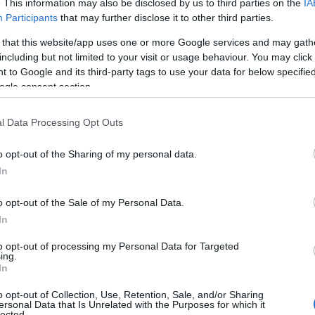
. This information may also be disclosed by us to third parties on the
IA
Participants
that may further disclose it to other third parties.
 that this website/app uses one or more Google services and may gath
including but not limited to your visit or usage behaviour. You may click 
 to Google and its third-party tags to use your data for below specifi
,
,
ΡΙΔΕΣ
ΡΑΔΙΟΦΩΝΟ
ΤΗΛΕΟΡΑΣΗ
ogle consent section.
,
ORY
ΚΑΜΠΑΝΙΑ ΕΜΒΟΛΙΟΥ
l Data Processing Opt Outs
o opt-out of the Sharing of my personal data.
In
o opt-out of the Sale of my Personal Data.
In
to opt-out of processing my Personal Data for Targeted
ing.
In
o opt-out of Collection, Use, Retention, Sale, and/or Sharing
ersonal Data that Is Unrelated with the Purposes for which it
lected.