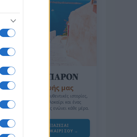
της Ζωής μας
Οι άνθρωποι, οι αυθεντικές ιστορίες,
το ελληνικό καλοκαίρι και ένας
πολιτισμός που μας ενώνει κάθε μέρα.
ΟΣΑ ΧΡΕΙΑΖΕΣΑΙ
ΓΙΑ ΤΟ ΚΑΛΟΚΑΙΡΙ ΣΟΥ →