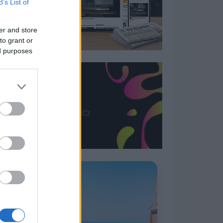
B’s List of
er and store
to grant or
ed purposes
Η ΣΤΗΛΗ ΜΑΣ