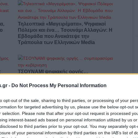
α,
Τηλεοπτικά «Μαγειρέματα», Ψηφιακοί
έο
Πόλεμοι και ένα… Τσουνάμι Αλλαγών: Η
Εβδομάδα που Ανακάτεψε την
Τράπουλα των Ελληνικών Media
ς
ΤΣΟΥΝΑΜΙ ψηφιακής οργής…
cast
συμπαρασύρει την κυβέρνηση
.gr -
Do Not Process My Personal Information
to opt-out of the sale, sharing to third parties, or processing of your per
formation for targeted advertising by us, please use the below opt-out s
r selection. Please note that after your opt-out request is processed y
Ο καιρός των επομένων ημερών:
eing interest-based ads based on personal information utilized by us or
Κανονικός Αύγουστος με δυνατούς
βοριάδες και σταδιακή άνοδο της
disclosed to third parties prior to your opt-out. You may separately opt-
θερμοκρασίας
losure of your personal information by third parties on the IAB’s list of