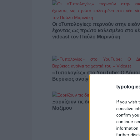
Οι «Τυπολογίες» περνούν στην εικόν
έχοντας ως πρώτο καλεσμένο στο ν
vidcast τον Παύλο Μαρινάκη
«Τυπολογίες» στο YouTube: Ο Δήμο
Βερύκιος ανοίγει τα χαρτιά του – Vid
typologies
Ξορκίζουν τις διπλές εκλογές στο
If you wish 
Μαξίμου
sensitive in
confirm you
continue se
information 
further disc