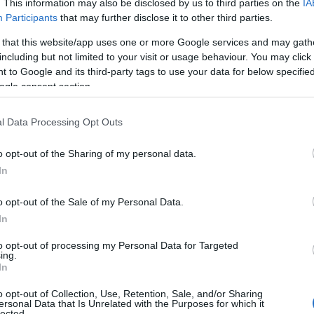
λλά γοητευτική καθημερινότητα των φαροφυλάκων.
. This information may also be disclosed by us to third parties on the
IA
ντήρηση του δαιδαλώδους δικτύου των 1.600 φάρων και
Participants
that may further disclose it to other third parties.
ρτυρίες βετεράνων φαροφυλάκων αλλά και επαγγελματιών
 that this website/app uses one or more Google services and may gath
λαμπή των φάρων με την υπόσχεση της στεριάς.
including but not limited to your visit or usage behaviour. You may click 
 to Google and its third-party tags to use your data for below specifi
ogle consent section.
l Data Processing Opt Outs
o opt-out of the Sharing of my personal data.
In
o opt-out of the Sale of my Personal Data.
In
to opt-out of processing my Personal Data for Targeted
ing.
In
o opt-out of Collection, Use, Retention, Sale, and/or Sharing
ersonal Data that Is Unrelated with the Purposes for which it
lected.