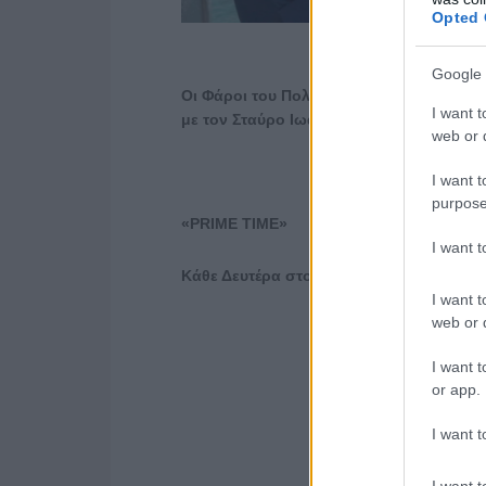
Opted 
Google 
Οι Φάροι του Πολεμικού Ναυτικού στο «Pr
I want t
με τον Σταύρο Ιωαννίδη.
web or d
I want t
purpose
«
PRIME
TIME
»
I want 
Κάθε Δευτέρα στον ΣΚΑΪ
I want t
web or d
I want t
or app.
I want t
I want t