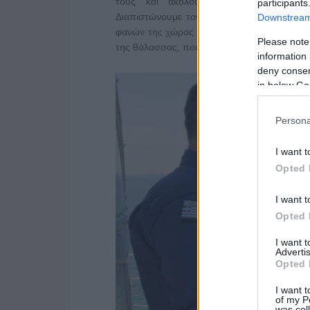
τους και ακολουθούμε τη μοναχική α
participants
Διαπιστώνουμε τον κόπο που απαιτεί η συ
Downstream 
φανών της χώρας μας και καταγράφουμε μα
Please note
της θάλασσας, που έχουν συνδέσει την ανα
information 
deny consent
in below Go
Persona
I want t
Opted 
I want t
Opted 
I want 
Advertis
Opted 
I want t
of my P
was col