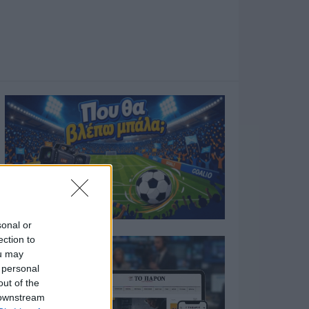
sonal or
ection to
ou may
 personal
out of the
 downstream