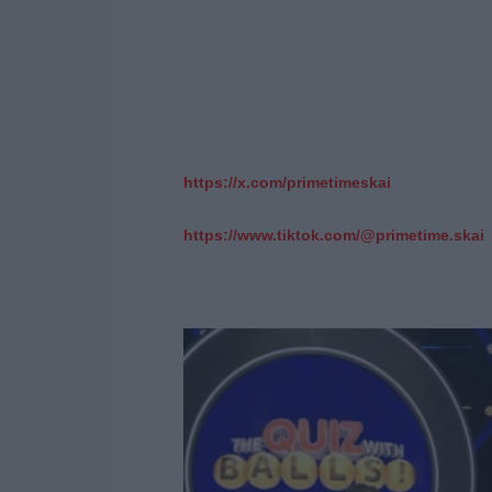
https
://
x
.
com
/
primetimeskai
https
://
www
.
tiktok
.
com
/@
primetime
.
skai