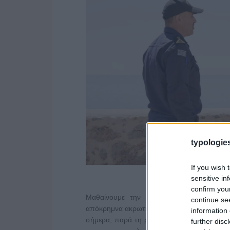
typologies
If you wish 
sensitive in
confirm you
Μαθαίνουμε την ιστορία των μοναδικών 
continue se
απόκρημνα ακρωτήρια και ενημερωνόμαστε γ
information 
σήμερα, παρά τη ραγδαία εξέλιξη των μέσ
further disc