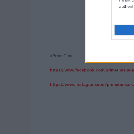
authenti
#
PrimeTime
https
://
www
.
facebook
.
com
/
primetime
.
ska
https
://
www
.
instagram
.
com
/
primetime
.
sk