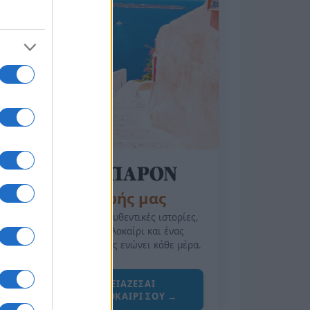
της Ζωής μας
Οι άνθρωποι, οι αυθεντικές ιστορίες,
το ελληνικό καλοκαίρι και ένας
πολιτισμός που μας ενώνει κάθε μέρα.
ΟΣΑ ΧΡΕΙΑΖΕΣΑΙ
ΓΙΑ ΤΟ ΚΑΛΟΚΑΙΡΙ ΣΟΥ →