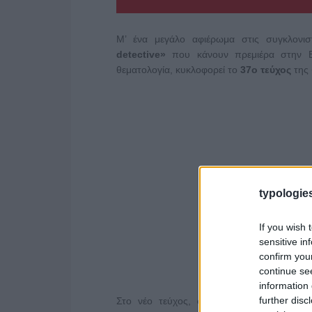
Μ’ ένα μεγάλο αφιέρωμα στις συγκλονισ
detective»
που κάνουν πρεμιέρα στην Ε
θεματολογία, κυκλοφορεί το
37ο τεύχος
της
typologies
If you wish 
sensitive in
confirm you
continue se
information 
further disc
Στο νέο τεύχος, οι αναγνώστες έχουν τη