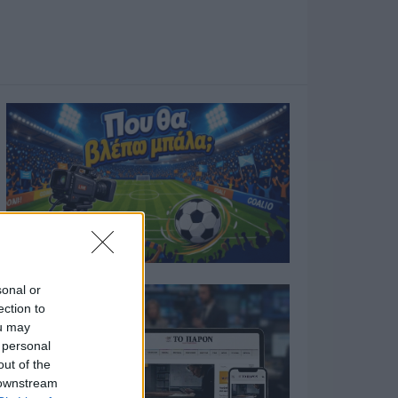
sonal or
ection to
ou may
 personal
out of the
 downstream