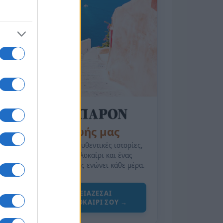
της Ζωής μας
Οι άνθρωποι, οι αυθεντικές ιστορίες,
το ελληνικό καλοκαίρι και ένας
πολιτισμός που μας ενώνει κάθε μέρα.
ΟΣΑ ΧΡΕΙΑΖΕΣΑΙ
ΓΙΑ ΤΟ ΚΑΛΟΚΑΙΡΙ ΣΟΥ →