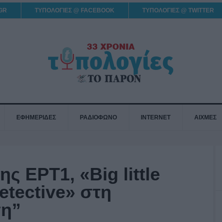
GR
ΤΥΠΟΛΟΓΙΕΣ @ FACEBOOK
ΤΥΠΟΛΟΓΙΕΣ @ TWITTER
ΕΦΗΜΕΡΙΔΕΣ
ΡΑΔΙΟΦΩΝΟ
INTERNET
ΑΙΧΜΕΣ
ης ΕΡΤ1, «Big little
detective» στη
ση”