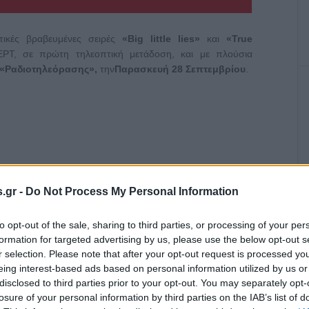
τικές βραβευμένες σειρές
«Big little lies»
και
«True
ΡΤ, σε πρώτη τηλεοπτική μετάδοση, και με πλούσια
«Ραδιοτηλεόρασης»,
την
Παρασκευή 28 Σεπτεμβρίου
.
.gr -
Do Not Process My Personal Information
to opt-out of the sale, sharing to third parties, or processing of your per
formation for targeted advertising by us, please use the below opt-out s
r selection. Please note that after your opt-out request is processed y
eing interest-based ads based on personal information utilized by us or
disclosed to third parties prior to your opt-out. You may separately opt-
losure of your personal information by third parties on the IAB’s list of
ν ευκαιρία να ενημερωθούν για τις πολυαναμενόμενες