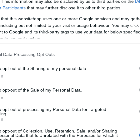
. This information may also be disclosed by us to third parties on the
IA
tive»,
οι οποίες από τον Οκτώβριο εντάσσονται στο
Participants
that may further disclose it to other third parties.
αστική πλοκή και τις εξαιρετικές ερμηνείες κορυφαίων
 τηλεθεατές στην οθόνη, τη νέα τηλεοπτική σεζόν.
 that this website/app uses one or more Google services and may gath
including but not limited to your visit or usage behaviour. You may click 
 5 Οκτωβρίου
, στις 23:00, η εκπομπή
«Στα τραγούδια
 to Google and its third-party tags to use your data for below specifi
αγούμη
και τον
Μιχάλη Μαρίνο,
οι οποίοι μιλούν για όσα
ogle consent section.
χρονιά και δίνουν μια γεύση από την πρώτη εκπομπή της
υ
.
l Data Processing Opt Outs
 τη δυνατότητα να απολαύσουν στην
ΕΡΤ
τα μεγαλύτερα
o opt-out of the Sharing of my personal data.
ων, καθώς η δημόσια τηλεόραση μετά τη
Super League
,
In
ών δικαιωμάτων των
Basket League, Football League,
μπολ Handball Premier
και της
Α1 Πόλο.
o opt-out of the Sale of my Personal Data.
In
ίτε όλο το πρόγραμμα των καναλιών της ΕΡΤ και τις
to opt-out of processing my Personal Data for Targeted
ing.
In
o opt-out of Collection, Use, Retention, Sale, and/or Sharing
ersonal Data that Is Unrelated with the Purposes for which it
lected.