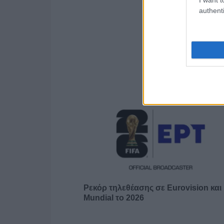
authenti
Ρεκόρ τηλεθέασης σε Eurovision και
Mundial το 2026