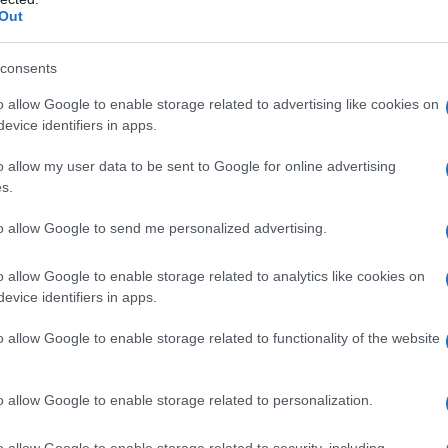
Out
υή, Εθνική Άμυνα, Κατεχάκη, Αμπελόκηποι, Πανόρμου,
consents
Σύνταγμα, Πανεπιστήμιο, Συγγρού-Φιξ, Δάφνη, Άγιος
ς Αντώνιος, Αιγάλεω.
o allow Google to enable storage related to advertising like cookies on
, Νέα Ιωνία, Ηράκλειο, Περισσός, Πειραιάς, Καλλιθέα,
evice identifiers in apps.
ηνικών Ταχυδρομείων (ΕΛΤΑ)
Συντάγματος, και στη
o allow my user data to be sent to Google for online advertising
α των Ελληνικών Ταχυδρομείων (ΕΛΤΑ) Τσιμισκή-Βασιλέως
s.
Σιδηροδρομικός Σταθμός-Μοναστηρίου 28, στο κατάστημα
ελάκη 4 (δίπλα στην ΕΡΤ).
to allow Google to send me personalized advertising.
o allow Google to enable storage related to analytics like cookies on
, κάθε Παρασκευή, σε ψηφιακή μορφή στον ιστότοπο
evice identifiers in apps.
τε όπως ακριβώς είναι τυπωμένη στο χαρτί.
o allow Google to enable storage related to functionality of the website
o allow Google to enable storage related to personalization.
o allow Google to enable storage related to security, including