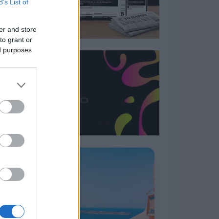
B’s List of
er and store
to grant or
ed purposes
Η ΣΤΗΛΗ ΜΑΣ