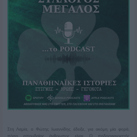
Στη Λαμία, ο Φώτης Ιωαννίδης έδειξε, για ακόμη μία φορά,
πόσο σπουδαίος άνθρωπος είναι. Ο ποδοσφαιριστής