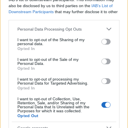
also be disclosed by us to third parties on the
IAB’s List of
Downstream Participants
that may further disclose it to other
third parties.
Please note that this website/app uses one or more Google
Personal Data Processing Opt Outs
services and may gather and store information including but
not limited to your visit or usage behaviour. You may click to
I want to opt-out of the Sharing of my
personal data.
grant or deny consent to Google and its third-party tags to
Opted In
use your data for below specified purposes in below Google
consent section.
I want to opt-out of the Sale of my
Personal Data.
Opted In
I want to opt-out of processing my
Η ΣΤΗΛΗ ΜΑΣ
Personal Data for Targeted Advertising.
Opted In
I want to opt-out of Collection, Use,
Retention, Sale, and/or Sharing of my
Personal Data that Is Unrelated with the
Purposes for which it was collected.
Opted Out
Google consents