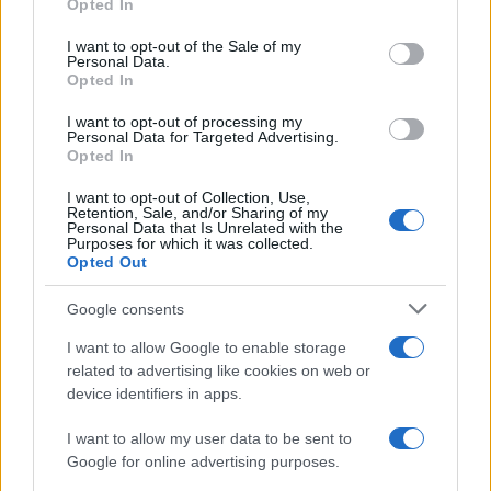
Opted In
use your data for below specified purposes in below Google
consent section.
I want to opt-out of the Sale of my
Personal Data.
Opted In
I want to opt-out of processing my
Personal Data for Targeted Advertising.
Opted In
I want to opt-out of Collection, Use,
Retention, Sale, and/or Sharing of my
Personal Data that Is Unrelated with the
Purposes for which it was collected.
Opted Out
Google consents
I want to allow Google to enable storage
related to advertising like cookies on web or
της Ζωής μας
device identifiers in apps.
Οι άνθρωποι, οι αυθεντικές ιστορίες,
το ελληνικό καλοκαίρι και ένας
I want to allow my user data to be sent to
πολιτισμός που μας ενώνει κάθε μέρα.
Google for online advertising purposes.