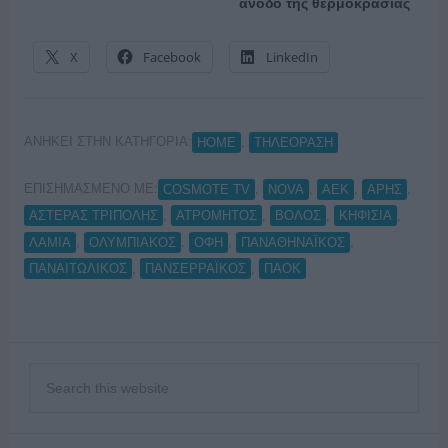
άνοδο της θερμοκρασίας
X
Facebook
LinkedIn
ΑΝΗΚΕΙ ΣΤΗΝ ΚΑΤΗΓΟΡΙΑ:
,
HOME
ΤΗΛΕΟΡΑΣΗ
ΕΠΙΣΗΜΑΣΜΕΝΟ ΜΕ:
,
,
,
,
COSMOTE TV
NOVA
ΑΕΚ
ΑΡΗΣ
,
,
,
,
ΑΣΤΕΡΑΣ ΤΡΙΠΟΛΗΣ
ΑΤΡΟΜΗΤΟΣ
ΒΟΛΟΣ
ΚΗΦΙΣΙΑ
,
,
,
,
ΛΑΜΙΑ
ΟΛΥΜΠΙΑΚΟΣ
ΟΦΗ
ΠΑΝΑΘΗΝΑΪΚΟΣ
,
,
ΠΑΝΑΙΤΩΛΙΚΟΣ
ΠΑΝΣΕΡΡΑΪΚΟΣ
ΠΑΟΚ