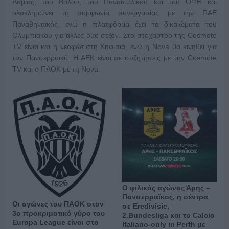
Λαμίας, του Βόλου, του Παναιτωλικού και του ΟΦΗ και
ολοκληρώνει τη συμφωνία συνεργασίας με την ΠΑΕ
Παναθηναϊκός, ενώ η πλατφόρμα έχει τα δικαιώματα του
Ολυμπιακού για άλλες δύο σεζόν.
Στο στόχαστρο της Cosmote
TV είναι και η νεοφώτιστη Κηφισιά, ενώ η Nova θα κινηθεί για
τον Πανσερραϊκό. Η ΑΕΚ είναι σε συζητήσεις με την Cosmote
TV και ο ΠΑΟK με τη Nova.
Ο φιλικός αγώνας Άρης –
Πανσερραϊκός, η σέντρα
Οι αγώνες του ΠΑΟΚ στον
σε Eredivisie,
3ο προκριματικό γύρο του
2.Bundesliga και το Calcio
Europa League είναι στο
Italiano-only in Perth με