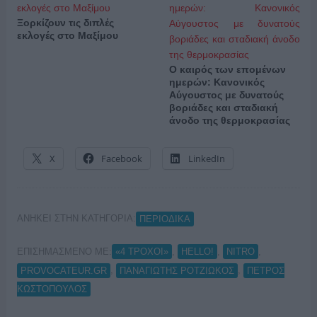
Ξορκίζουν τις διπλές
εκλογές στο Μαξίμου
Ο καιρός των επομένων
ημερών: Κανονικός
Αύγουστος με δυνατούς
βοριάδες και σταδιακή
άνοδο της θερμοκρασίας
X
Facebook
LinkedIn
ΑΝΗΚΕΙ ΣΤΗΝ ΚΑΤΗΓΟΡΙΑ:
ΠΕΡΙΟΔΙΚΑ
ΕΠΙΣΗΜΑΣΜΕΝΟ ΜΕ:
,
,
,
«4 ΤΡΟΧΟΙ»
HELLO!
NITRO
,
,
PROVOCATEUR.GR
ΠΑΝΑΓΙΩΤΗΣ ΡΟΤΖΙΩΚΟΣ
ΠΕΤΡΟΣ
ΚΩΣΤΟΠΟΥΛΟΣ