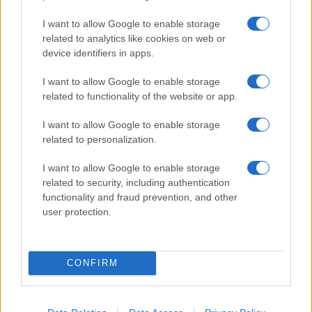
I want to allow Google to enable storage
related to analytics like cookies on web or
της Ζωής μας
device identifiers in apps.
Οι άνθρωποι, οι αυθεντικές ιστορίες,
το ελληνικό καλοκαίρι και ένας
I want to allow Google to enable storage
πολιτισμός που μας ενώνει κάθε μέρα.
related to functionality of the website or app.
I want to allow Google to enable storage
ΟΣΑ ΧΡΕΙΑΖΕΣΑΙ
related to personalization.
ΓΙΑ ΤΟ ΚΑΛΟΚΑΙΡΙ ΣΟΥ →
I want to allow Google to enable storage
related to security, including authentication
functionality and fraud prevention, and other
user protection.
ΤΟ ΠΑΡΟΝ ΤΗΣ ΚΥΡΙΑΚΗΣ
CONFIRM