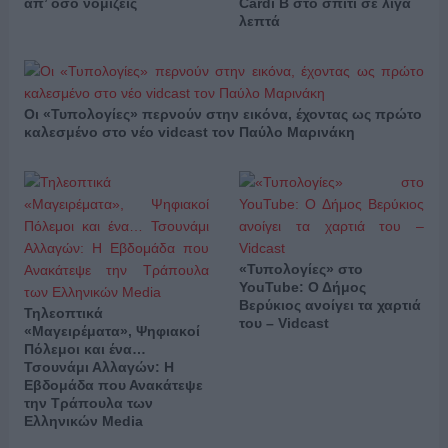
απ’ όσο νομίζεις
Cardi B στο σπίτι σε λίγα
λεπτά
Οι «Τυπολογίες» περνούν στην εικόνα, έχοντας ως πρώτο
καλεσμένο στο νέο vidcast τον Παύλο Μαρινάκη
«Τυπολογίες» στο
YouTube: Ο Δήμος
Βερύκιος ανοίγει τα χαρτιά
Τηλεοπτικά
του – Vidcast
«Μαγειρέματα», Ψηφιακοί
Πόλεμοι και ένα…
Τσουνάμι Αλλαγών: Η
Εβδομάδα που Ανακάτεψε
την Τράπουλα των
Ελληνικών Media