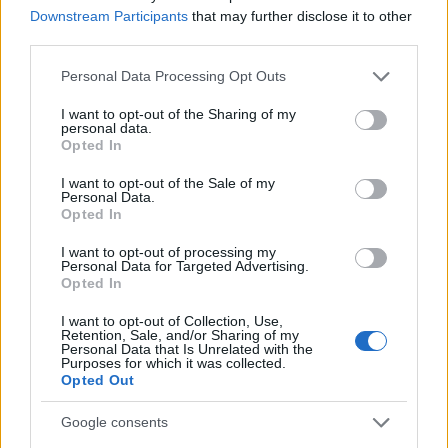
Downstream Participants
that may further disclose it to other
third parties.
Please note that this website/app uses one or more Google
Personal Data Processing Opt Outs
services and may gather and store information including but
not limited to your visit or usage behaviour. You may click to
I want to opt-out of the Sharing of my
personal data.
grant or deny consent to Google and its third-party tags to
Opted In
use your data for below specified purposes in below Google
consent section.
I want to opt-out of the Sale of my
Personal Data.
Opted In
I want to opt-out of processing my
Personal Data for Targeted Advertising.
Opted In
I want to opt-out of Collection, Use,
Retention, Sale, and/or Sharing of my
Personal Data that Is Unrelated with the
Purposes for which it was collected.
Opted Out
Google consents