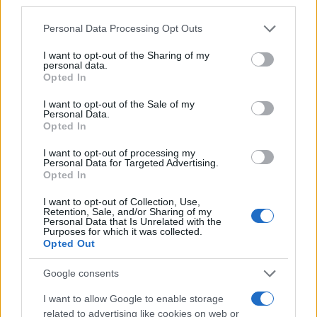
third parties.
Please note that this website/app uses one or more Google
Personal Data Processing Opt Outs
services and may gather and store information including but
not limited to your visit or usage behaviour. You may click to
I want to opt-out of the Sharing of my
personal data.
grant or deny consent to Google and its third-party tags to
Opted In
use your data for below specified purposes in below Google
consent section.
I want to opt-out of the Sale of my
Personal Data.
Opted In
I want to opt-out of processing my
Personal Data for Targeted Advertising.
Opted In
I want to opt-out of Collection, Use,
Retention, Sale, and/or Sharing of my
Personal Data that Is Unrelated with the
Purposes for which it was collected.
Opted Out
Google consents
I want to allow Google to enable storage
Η ΣΤΗΛΗ ΜΑΣ
related to advertising like cookies on web or