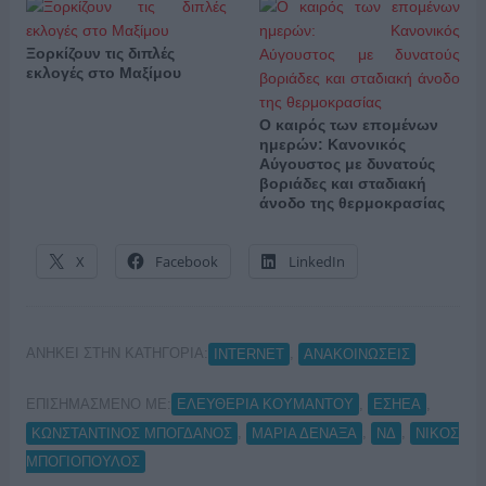
Ξορκίζουν τις διπλές
εκλογές στο Μαξίμου
Ο καιρός των επομένων
ημερών: Κανονικός
Αύγουστος με δυνατούς
βοριάδες και σταδιακή
άνοδο της θερμοκρασίας
X
Facebook
LinkedIn
ΑΝΗΚΕΙ ΣΤΗΝ ΚΑΤΗΓΟΡΙΑ:
,
INTERNET
ΑΝΑΚΟΙΝΩΣΕΙΣ
ΕΠΙΣΗΜΑΣΜΕΝΟ ΜΕ:
,
,
ΕΛΕΥΘΕΡΙΑ ΚΟΥΜΑΝΤΟΥ
ΕΣΗΕΑ
,
,
,
ΚΩΝΣΤΑΝΤΙΝΟΣ ΜΠΟΓΔΑΝΟΣ
ΜΑΡΙΑ ΔΕΝΑΞΑ
ΝΔ
ΝΙΚΟΣ
ΜΠΟΓΙΟΠΟΥΛΟΣ