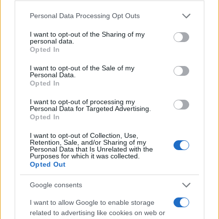
Please note that this website/app uses one or more Google
Personal Data Processing Opt Outs
services and may gather and store information including but
not limited to your visit or usage behaviour. You may click to
I want to opt-out of the Sharing of my
personal data.
grant or deny consent to Google and its third-party tags to
Opted In
use your data for below specified purposes in below Google
consent section.
I want to opt-out of the Sale of my
Personal Data.
Opted In
I want to opt-out of processing my
Personal Data for Targeted Advertising.
Opted In
I want to opt-out of Collection, Use,
της Ζωής μας
Retention, Sale, and/or Sharing of my
Personal Data that Is Unrelated with the
Purposes for which it was collected.
Οι άνθρωποι, οι αυθεντικές ιστορίες,
Opted Out
το ελληνικό καλοκαίρι και ένας
πολιτισμός που μας ενώνει κάθε μέρα.
Google consents
I want to allow Google to enable storage
ΟΣΑ ΧΡΕΙΑΖΕΣΑΙ
ΓΙΑ ΤΟ ΚΑΛΟΚΑΙΡΙ ΣΟΥ →
related to advertising like cookies on web or