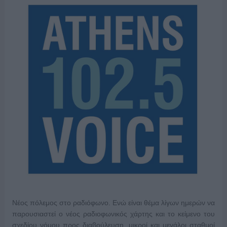
Νέος πόλεμος στο ραδιόφωνο. Ενώ είναι θέμα λίγων ημερών να
παρουσιαστεί ο νέος ραδιοφωνικός χάρτης και το κείμενο του
σχεδίου νόμου προς διαβούλευση, μικροί και μεγάλοι σταθμοί