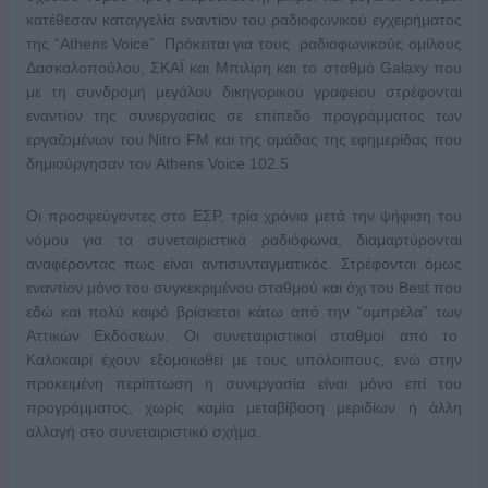
κατέθεσαν καταγγελία εναντίον του ραδιοφωνικού εγχειρήματος
της “Athens Voice”. Πρόκειται για τους ραδιοφωνικούς ομίλους
Δασκαλοπούλου, ΣΚΑΪ και Μπιλίρη και το σταθμό Galaxy που
με τη συνδρομή μεγάλου δικηγορικού γραφείου στρέφονται
εναντίον της συνεργασίας σε επίπεδο προγράμματος των
εργαζομένων του Nitro FM και της ομάδας της εφημερίδας που
δημιούργησαν τον Athens Voice 102.5.
Οι προσφεύγοντες στο ΕΣΡ, τρία χρόνια μετά την ψήφιση του
νόμου για τα συνεταιριστικά ραδιόφωνα, διαμαρτύρονται
αναφέροντας πως είναι αντισυνταγματικός. Στρέφονται όμως
εναντίον μόνο του συγκεκριμένου σταθμού και όχι του Best που
εδώ και πολύ καιρό βρίσκεται κάτω από την “ομπρέλα” των
Αττικών Εκδόσεων. Οι συνεταιριστικοί σταθμοί από το
Καλοκαιρί έχουν εξομοιωθεί με τους υπόλοιπους, ενώ στην
προκειμένη περίπτωση η συνεργασία είναι μόνο επί του
προγράμματος, χωρίς καμία μεταβίβαση μεριδίων ή άλλη
αλλαγή στο συνεταιριστικό σχήμα.