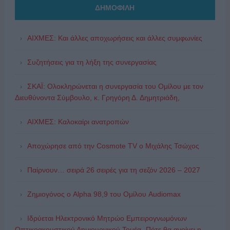
ΔΗΜΟΦΙΛΗ
ΑΙΧΜΕΣ: Και άλλες αποχωρήσεις και άλλες συμφωνίες
Συζητήσεις για τη λήξη της συνεργασίας
ΣΚΑΪ: Ολοκληρώνεται η συνεργασία του Ομίλου με τον
Διευθύνοντα Σύμβουλο, κ. Γρηγόρη Δ. Δημητριάδη,
ΑΙΧΜΕΣ: Καλοκαίρι ανατροπών
Αποχώρησε από την Cosmote TV o Μιχάλης Τσώχος
Παίρνουν… σειρά 26 σειρές για τη σεζόν 2026 – 2027
Ζημιογόνος ο Alpha 98,9 του Ομίλου Audiomax
Ιδρύεται Ηλεκτρονικό Μητρώο Εμπειρογνωμόνων
Οπτικοακουστικού Δημιουργικού Τομέα- Πότε θα ανοίγει η