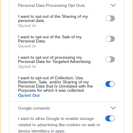
Please note that this website/app uses one or more Google
Personal Data Processing Opt Outs
services and may gather and store information including but
not limited to your visit or usage behaviour. You may click to
I want to opt-out of the Sharing of my
personal data.
grant or deny consent to Google and its third-party tags to
Opted In
use your data for below specified purposes in below Google
consent section.
I want to opt-out of the Sale of my
Personal Data.
Opted In
I want to opt-out of processing my
Personal Data for Targeted Advertising.
Opted In
I want to opt-out of Collection, Use,
Retention, Sale, and/or Sharing of my
Personal Data that Is Unrelated with the
Purposes for which it was collected.
Opted Out
Google consents
I want to allow Google to enable storage
related to advertising like cookies on web or
device identifiers in apps.
Η ΣΤΗΛΗ ΜΑΣ