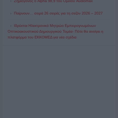
Ζημιογόνος ο Alpha 98,9 του Ομίλου Audiomax
Παίρνουν… σειρά 26 σειρές για τη σεζόν 2026 – 2027
Ιδρύεται Ηλεκτρονικό Μητρώο Εμπειρογνωμόνων
Οπτικοακουστικού Δημιουργικού Τομέα- Πότε θα ανοίγει η
πλατφόρμα του ΕΚΚΟΜΕΔ για νέα σχέδια