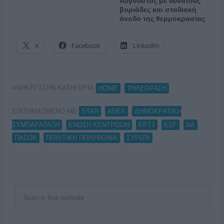
Αύγουστος με δυνατούς
βοριάδες και σταδιακή
άνοδο της θερμοκρασίας
X
Facebook
LinkedIn
ΑΝΗΚΕΙ ΣΤΗΝ ΚΑΤΗΓΟΡΙΑ:
,
HOME
ΤΗΛΕΟΡΑΣΗ
ΕΠΙΣΗΜΑΣΜΕΝΟ ΜΕ:
,
,
STAR
ΑΝΕΛ
ΔΗΜΟΚΡΑΤΙΚΗ
,
,
,
,
,
ΣΥΜΠΑΡΑΤΑΞΗ
ΕΝΩΣΗ ΚΕΝΤΡΩΩΝ
ΕΡΤ1
ΕΣΡ
ΝΔ
,
,
ΠΑΣΟΚ
ΠΟΛΙΤΙΚΗ ΠΟΛΥΦΩΝΙΑ
ΣΥΡΙΖΑ