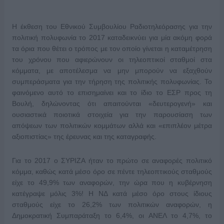
Η έκθεση του Εθνικού Συμβουλίου Ραδιοτηλεόρασης για την
πολιτική πολυφωνία το 2017 καταδεικνύει για μία ακόμη φορά
τα όρια που θέτει ο τρόπος με τον οποίο γίνεται η καταμέτρηση
του χρόνου που αφιερώνουν οι τηλεοπτικοί σταθμοί στα
κόμματα, με αποτέλεσμα να μην μπορούν να εξαχθούν
συμπεράσματα για την τήρηση της πολιτικής πολυφωνίας. Το
φαινόμενο αυτό το επισημαίνει και το ίδιο το ΕΣΡ προς τη
Βουλή, δηλώνοντας ότι απαιτούνται «δευτερογενή» και
ουσιαστικά ποιοτικά στοιχεία για την παρουσίαση των
απόψεων των πολιτικών κομμάτων αλλά και «επιπλέον μέτρα
αξιοπιστίας» της έρευνας και της καταγραφής.
Για το 2017 ο ΣΥΡΙΖΑ ήταν το πρώτο σε αναφορές πολιτικό
κόμμα, καθώς κατά μέσο όρο σε πέντε τηλεοπτικούς σταθμούς
είχε το 49,9% των αναφορών, την ώρα που η κυβέρνηση
κατέγραψε μόλις 3%! Η ΝΔ κατά μέσο όρο στους ίδιους
σταθμούς είχε το 26,2% των πολιτικών αναφορών, η
Δημοκρατική Συμπαράταξη το 6,4%, οι ΑΝΕΛ το 4,7%, το