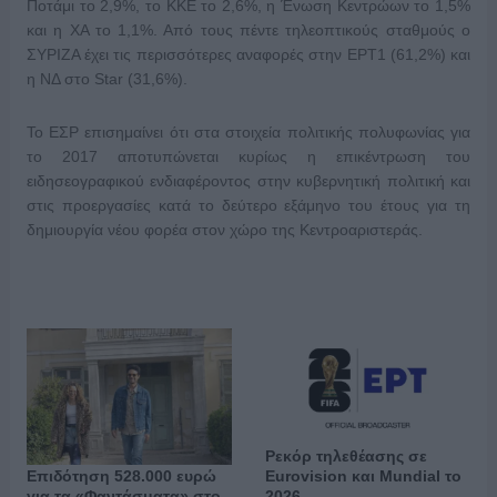
Ποτάμι το 2,9%, το ΚΚΕ το 2,6%, η Ένωση Κεντρώων το 1,5%
και η ΧΑ το 1,1%. Από τους πέντε τηλεοπτικούς σταθμούς ο
ΣΥΡΙΖΑ έχει τις περισσότερες αναφορές στην ΕΡΤ1 (61,2%) και
η ΝΔ στο Star (31,6%).
Το ΕΣΡ επισημαίνει ότι στα στοιχεία πολιτικής πολυφωνίας για
το 2017 αποτυπώνεται κυρίως η επικέντρωση του
ειδησεογραφικού ενδιαφέροντος στην κυβερνητική πολιτική και
στις προεργασίες κατά το δεύτερο εξάμηνο του έτους για τη
δημιουργία νέου φορέα στον χώρο της Κεντροαριστεράς.
Ρεκόρ τηλεθέασης σε
Επιδότηση 528.000 ευρώ
Eurovision και Mundial το
για τα «Φαντάσματα» στο
2026