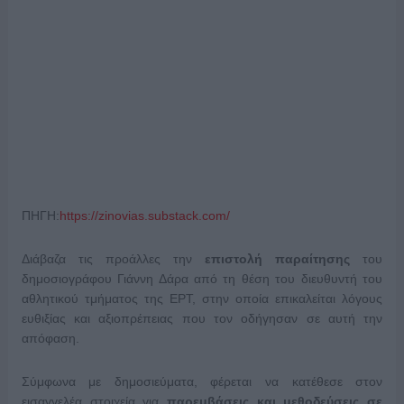
ΠΗΓΗ:
https://zinovias.substack.com/
Διάβαζα τις προάλλες την
επιστολή παραίτησης
του
δημοσιογράφου Γιάννη Δάρα από τη θέση του διευθυντή του
αθλητικού τμήματος της ΕΡΤ, στην οποία επικαλείται λόγους
ευθιξίας και αξιοπρέπειας που τον οδήγησαν σε αυτή την
απόφαση.
Σύμφωνα με δημοσιεύματα, φέρεται να κατέθεσε στον
εισαγγελέα στοιχεία για
παρεμβάσεις και μεθοδεύσεις σε