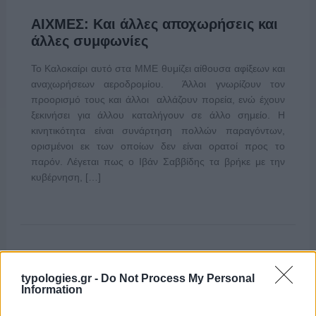
ΑΙΧΜΕΣ: Και άλλες αποχωρήσεις και
άλλες συμφωνίες
Το Καλοκαίρι αυτό στα ΜΜΕ θυμίζει αίθουσα αφίξεων και
αναχωρήσεων αεροδρομίου. Άλλοι γνωρίζουν τον
προορισμό τους και άλλοι αλλάζουν πορεία, ενώ έχουν
ξεκινήσει για άλλου καταλήγουν σε άλλο σημείο. Η
κινητικότητα είναι συνάρτηση πολλών παραγόντων,
ορισμένοι εκ των οποίων δεν είναι ορατοί προς το
παρόν. Λέγεται πως ο Ιβάν Σαββίδης τα βρήκε με την
κυβέρνηση, […]
typologies.gr -
Do Not Process My Personal
Information