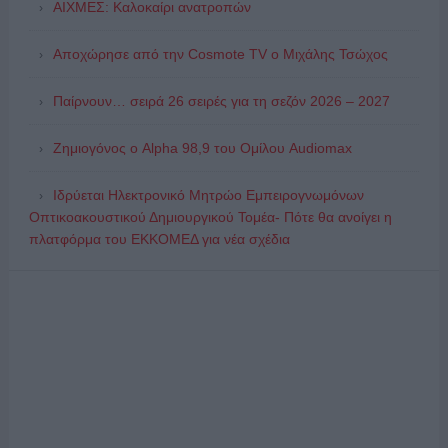
ΑΙΧΜΕΣ: Καλοκαίρι ανατροπών
Αποχώρησε από την Cosmote TV o Μιχάλης Τσώχος
Παίρνουν… σειρά 26 σειρές για τη σεζόν 2026 – 2027
Ζημιογόνος ο Alpha 98,9 του Ομίλου Audiomax
Ιδρύεται Ηλεκτρονικό Μητρώο Εμπειρογνωμόνων
Οπτικοακουστικού Δημιουργικού Τομέα- Πότε θα ανοίγει η
πλατφόρμα του ΕΚΚΟΜΕΔ για νέα σχέδια