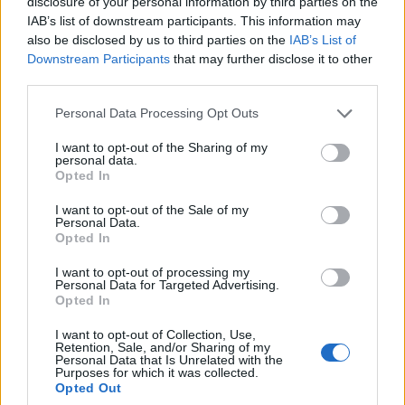
disclosure of your personal information by third parties on the
IAB’s list of downstream participants. This information may
also be disclosed by us to third parties on the
IAB’s List of
Downstream Participants
that may further disclose it to other
third parties.
Please note that this website/app uses one or more Google
Personal Data Processing Opt Outs
services and may gather and store information including but
not limited to your visit or usage behaviour. You may click to
I want to opt-out of the Sharing of my
personal data.
grant or deny consent to Google and its third-party tags to
Opted In
use your data for below specified purposes in below Google
consent section.
I want to opt-out of the Sale of my
Personal Data.
Opted In
I want to opt-out of processing my
Personal Data for Targeted Advertising.
Opted In
Η ΣΤΗΛΗ ΜΑΣ
I want to opt-out of Collection, Use,
Retention, Sale, and/or Sharing of my
Personal Data that Is Unrelated with the
Purposes for which it was collected.
Opted Out