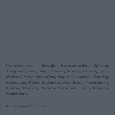
Πρωταγωνιστούν :
Ελισάβετ Κωνσταντινίδου, Χρήστος
Χατζηπαναγιώτης, Μαρία Λεκάκη, Μιχάλης Ρέππας, Τζένη
Μπότση, Σοφία Βογιατζάκη, Μαρία Γεωργιάδου, Βασίλης
Κούκουρας, Πάνος Σταθακόπουλος, Βάσω Γουλιελμάκη,
Κώστας Καζάκας, Νατάσα Κοτσοβού, Τζένη Καζάκου,
Daniel
Nurka
Και σε ξεχωριστούς ρόλους :