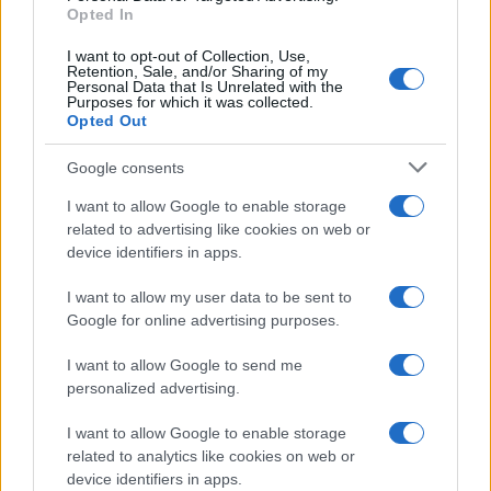
Opted In
ΑΙΧΜΕΣ: Και άλλες αποχωρήσεις και
I want to opt-out of Collection, Use,
Retention, Sale, and/or Sharing of my
άλλες συμφωνίες
Personal Data that Is Unrelated with the
Purposes for which it was collected.
Opted Out
Το Καλοκαίρι αυτό στα ΜΜΕ θυμίζει αίθουσα αφίξεων και
αναχωρήσεων αεροδρομίου. Άλλοι γνωρίζουν τον
Google consents
προορισμό τους και άλλοι αλλάζουν πορεία, ενώ έχουν
ξεκινήσει για άλλου καταλήγουν σε άλλο σημείο. Η
I want to allow Google to enable storage
κινητικότητα είναι συνάρτηση πολλών παραγόντων,
related to advertising like cookies on web or
ορισμένοι εκ των οποίων δεν είναι ορατοί προς το
device identifiers in apps.
παρόν. Λέγεται πως ο Ιβάν Σαββίδης τα βρήκε με την
κυβέρνηση, […]
I want to allow my user data to be sent to
Google for online advertising purposes.
I want to allow Google to send me
personalized advertising.
I want to allow Google to enable storage
related to analytics like cookies on web or
device identifiers in apps.