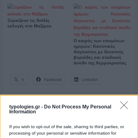
Ξορκίζουν τις διπλές
εκλογές στο Μαξίμου
Ο καιρός των επομένων
ημερών: Κανονικός
Αύγουστος με δυνατούς
βοριάδες και σταδιακή
άνοδο της θερμοκρασίας
X
Facebook
LinkedIn
ΑΝΗΚΕΙ ΣΤΗΝ ΚΑΤΗΓΟΡΙΑ:
,
ΑΝΑΚΟΙΝΩΣΕΙΣ
ΤΗΛΕΟΡΑΣΗ
typologies.gr -
Do Not Process My Personal
Information
ΕΠΙΣΗΜΑΣΜΕΝΟ ΜΕ:
,
«ΣΥΜΠΕΘΕΡΟΙ ΑΠ’ ΤΑ ΤΙΡΑΝΑ»
MEGA
If you wish to opt-out of the sale, sharing to third parties, or
processing of your personal or sensitive information for