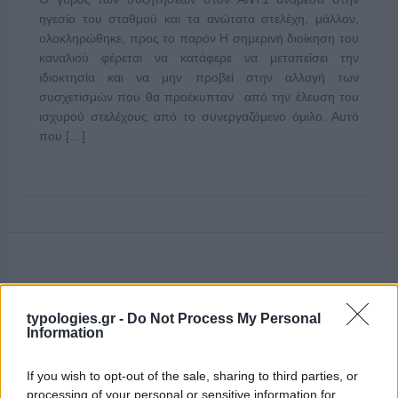
ηγεσία του σταθμού και τα ανώτατα στελέχη, μάλλον,
ολοκληρώθηκε, προς το παρόν Η σημερινή διοίκηση του
καναλιού φέρεται να κατάφερε να μεταπείσει την
ιδιοκτησία και να μην προβεί στην αλλαγή των
συσχετισμών που θα προέκυπταν από την έλευση του
ισχυρού στελέχους από το συνεργαζόμενο όμιλο. Αυτό
που […]
typologies.gr -
Do Not Process My Personal
Information
If you wish to opt-out of the sale, sharing to third parties, or
processing of your personal or sensitive information for