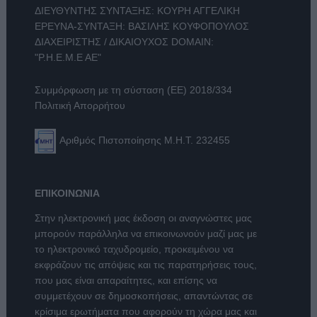
ΔΙΕΥΘΥΝΤΗΣ ΣΥΝΤΑΞΗΣ: ΚΟΥΡΗ ΑΓΓΕΛΙΚΗ
ΕΡΕΥΝΑ-ΣΥΝΤΑΞΗ: ΒΑΣΙΛΗΣ ΚΟΥΦΟΠΟΥΛΟΣ
ΔΙΑΧΕΙΡΙΣΤΗΣ / ΔΙΚΑΙΟΥΧΟΣ DOMAIN:
"Ρ.Η.Ε.Μ.Ε ΑΕ"
Συμμόρφωση με τη σύσταση (ΕΕ) 2018/334
Πολιτική Απορρήτου
Αριθμός Πιστοποίησης Μ.Η.Τ. 232455
ΕΠΙΚΟΙΝΩΝΙΑ
Στην ηλεκτρονική μας έκδοση οι αναγνώστες μας
μπορούν παράλληλα να επικοινωνούν μαζί μας με
το ηλεκτρονικό ταχυδρομείο, προκειμένου να
εκφράζουν τις απόψεις και τις παρατηρήσεις τους,
που μας είναι απαραίτητες, και επίσης να
συμμετέχουν σε δημοσκοπήσεις, απαντώντας σε
κρίσιμα ερωτήματα που αφορούν τη χώρα μας και