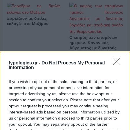
Ξορκίζουν τις διπλές
εκλογές στο Μαξίμου
Ο καιρός των επομένων
ημερών: Κανονικός
Αύγουστος με δυνατούς
βοριάδες και σταδιακή
άνοδο της θερμοκρασίας
typologies.gr -
Do Not Process My Personal
Information
X
Facebook
LinkedIn
If you wish to opt-out of the sale, sharing to third parties, or
processing of your personal or sensitive information for
targeted advertising by us, please use the below opt-out
ΑΝΗΚΕΙ ΣΤΗΝ ΚΑΤΗΓΟΡΙΑ:
ΤΗΛΕΟΡΑΣΗ
section to confirm your selection. Please note that after your
opt-out request is processed you may continue seeing
interest-based ads based on personal information utilized by
ΕΠΙΣΗΜΑΣΜΕΝΟ ΜΕ:
,
,
"LIVE NEWS"
«Η ΓΗ ΤΗΣ ΕΛΙΑΣ»
us or personal information disclosed to third parties prior to
,
,
«ΚΟΙΝΩΝΙΑ ΩΡΑ MEGA»
«ΣΥΜΠΕΘΕΡΟΙ ΑΠ’ ΤΑ ΤΙΡΑΝΑ»
your opt-out. You may separately opt-out of the further
«ΦΩΣ ΣΤΟ ΤΟΥΝΕΛ»