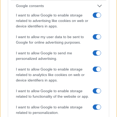
ΑΙΧΜΕΣ
Google consents
I want to allow Google to enable storage
related to advertising like cookies on web or
ΑΙΧΜΕΣ: Καλοκαίρι ανατροπών
device identifiers in apps.
Είναι ένα Καλοκαίρι μεγάλων ανατροπών. Ορισμένες εξ
I want to allow my user data to be sent to
αυτών, είναι δομικές στο χώρο της τηλεόρασης και άλλες
Google for online advertising purposes.
σχετίζονται με την προσπάθεια ανακατανομής της ισχύος
I want to allow Google to send me
και τις φιλοδοξίες των δημοσιογράφων και των
personalized advertising.
παρουσιαστών. Οι αλλαγές και οι ανατροπές δεν φαίνεται
να έχουν τελειώσει. Αντιθέτως θα συνεχιστούν και θα
I want to allow Google to enable storage
προκαλέσουν και νέες εκπλήξεις. Διακοπές: Πώς να
related to analytics like cookies on web or
αποφύγετε τραγικά […]
device identifiers in apps.
I want to allow Google to enable storage
related to functionality of the website or app.
I want to allow Google to enable storage
related to personalization.