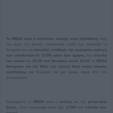
Το
MEGA
είναι ο απόλυτος νικητής στην τηλεθέαση.
Από
την αρχή της φετινής τηλεοπτικής σεζόν έχει αποδείξει τη
δυναμική του και
αποτελεί, σταθερά, την κορυφαία επιλογή
των τηλεθεατών.
Με
13,9%
μέσο όρο ημέρας
στο
σύνολο
του κοινού
και
12,4% στο δυναμικό κοινό 18-54
, το
MEGA
διατήρησε και τον Μάιο την πρώτη θέση στους πίνακες
τηλεθεάσης
και ξεχώρισε για μία ακόμη φορά από τον
ανταγωνισμό.
Ταυτόχρονα, το
MEGA
ήταν ο
νικήτης
και της
prime
–
time
ζώνης
, όπου κατέγραψε μέσο όρο
17,9%
στο
σύνολο του
κοινού
.