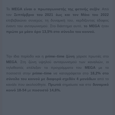
Το
MEGA
είναι ο πρωταγωνιστής της φετινής σεζόν
. Από
τον
Σεπτέμβριο του 2021 έως και τον Μάιο του 2022
επιβεβαιώνει συνεχώς τη δυναμική του, κερδίζοντας έδαφος
έναντι του ανταγωνισμού. Στο διάστημα αυτό,
το
MEGA
ήταν
πρώτο με μέσο όρο 13,5% στο σύνολο του κοινού.
Την ίδια περίοδο και η
prime
–
time
ζώνη
χάρισε πρωτιές στο
MEGA
. Στη ζώνη υψηλού ανταγωνισμού των καναλιών, οι
τηλεθεατές επέλεξαν τα προγράμματα του
MEGA
με το
ποσοστό στην
prime
–
time
να καταγράφεται στο
18,2% στο
σύνολο του κοινού με διαφορά σχεδόν 4 μονάδων
από το
κανάλι που ακολούθησε.
Πρωτιά
σημείωσε και στο
δυναμικό
κοινό 18-54
με
ποσοστό 14,6%.