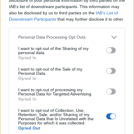
disclosure of your personal information by third parties on the
IAB’s list of downstream participants. This information may
also be disclosed by us to third parties on the
IAB’s List of
Downstream Participants
that may further disclose it to other
third parties.
Please note that this website/app uses one or more Google
Personal Data Processing Opt Outs
services and may gather and store information including but
not limited to your visit or usage behaviour. You may click to
I want to opt-out of the Sharing of my
personal data.
grant or deny consent to Google and its third-party tags to
Opted In
use your data for below specified purposes in below Google
consent section.
I want to opt-out of the Sale of my
Personal Data.
Opted In
I want to opt-out of processing my
Personal Data for Targeted Advertising.
Opted In
I want to opt-out of Collection, Use,
Retention, Sale, and/or Sharing of my
Personal Data that Is Unrelated with the
Purposes for which it was collected.
Opted Out