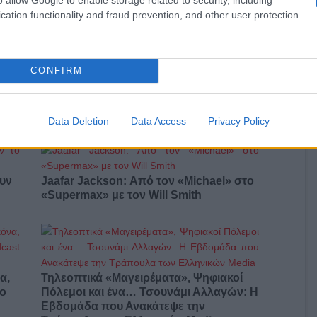
καλοκαίρι σου
αι
cation functionality and fraud prevention, and other user protection.
CONFIRM
 που
Summer friendship era: Γιατί οι διακοπές
με την παρέα κερδίζουν ξανά την καρδιά
μας
Data Deletion
Data Access
Privacy Policy
ουν
Jaafar Jackson: Από τον «Michael» στο
«Supermax» με τον Will Smith
α,
Τηλεοπτικά «Μαγειρέματα», Ψηφιακοί
έο
Πόλεμοι και ένα… Τσουνάμι Αλλαγών: Η
Εβδομάδα που Ανακάτεψε την