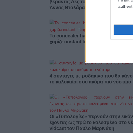
βεράντα; Δες το σπίτι των Γιώργου κ
authenti
Άννας Νταλάρα στη Σύρο
Το concealer hack της Hailey Bieber
χαρίζει instant lifting στο βλέμμα
4 συνταγές με ροδάκινο που θα κάν
το καλοκαίρι σου ακόμα πιο νόστιμο
Οι «Τυπολογίες» περνούν στην εικόν
έχοντας ως πρώτο καλεσμένο στο ν
vidcast τον Παύλο Μαρινάκη