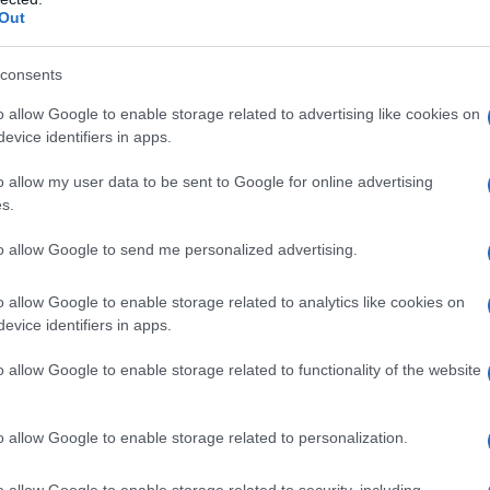
Out
consents
o allow Google to enable storage related to advertising like cookies on
evice identifiers in apps.
o allow my user data to be sent to Google for online advertising
s.
ΑΧΜΕΣ: Δεύτερες σκέψεις στον ΑΝΤ1…
to allow Google to send me personalized advertising.
o allow Google to enable storage related to analytics like cookies on
 θα
evice identifiers in apps.
ΜΕΔ
o allow Google to enable storage related to functionality of the website
o allow Google to enable storage related to personalization.
Tote bag obsession: Βρήκαμε την
τσάντα που θα «κουβαλήσει» όλο το
o allow Google to enable storage related to security, including