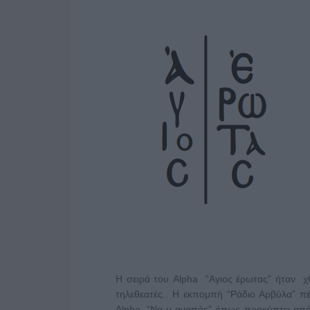
Η σειρά του Alpha “Αγιος έρωτας” ήταν χ
τηλεθεατές.. Η εκπομπή “Ράδιο Αρβύλα” πέ
Alpha. “Να μ αγαπάς” όπως προκύπτει από