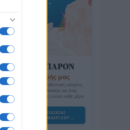
της Ζωής μας
Οι άνθρωποι, οι αυθεντικές ιστορίες,
το ελληνικό καλοκαίρι και ένας
πολιτισμός που μας ενώνει κάθε μέρα.
ΟΣΑ ΧΡΕΙΑΖΕΣΑΙ
ΓΙΑ ΤΟ ΚΑΛΟΚΑΙΡΙ ΣΟΥ →