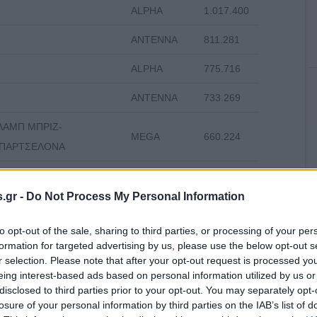
ALPHA
1.017.400
ANTENNA
811.281
ALPHA
775.716
ANTENNA
733.269
ΛΑΜΠ ΜΠΡΙΖ-
MEGA
660.224
ΠΑΡΤΣΕΛΟΝΑ
MEGA
656.302
.gr -
Do Not Process My Personal Information
STAR
639.825
to opt-out of the sale, sharing to third parties, or processing of your per
ALPHA
619.456
formation for targeted advertising by us, please use the below opt-out s
r selection. Please note that after your opt-out request is processed y
MEGA
557.376
eing interest-based ads based on personal information utilized by us or
disclosed to third parties prior to your opt-out. You may separately opt-
MEGA
521.915
losure of your personal information by third parties on the IAB’s list of