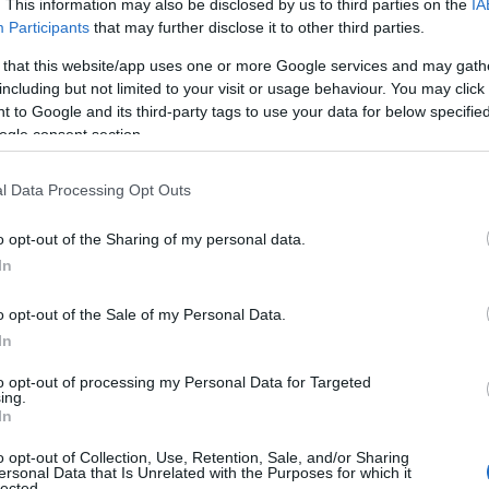
. This information may also be disclosed by us to third parties on the
IA
ALPHA
517.216
Participants
that may further disclose it to other third parties.
MEGA
495.986
 that this website/app uses one or more Google services and may gath
including but not limited to your visit or usage behaviour. You may click 
ANTENNA
478.724
 to Google and its third-party tags to use your data for below specifi
ogle consent section.
ΓΟΡΑ ΑΥΤΟΚΙΝΗΤΟΥ
SKAI
476.958
STAR
460.921
l Data Processing Opt Outs
ALPHA
421.344
o opt-out of the Sharing of my personal data.
In
ANTENNA
407.206
o opt-out of the Sale of my Personal Data.
ALPHA
405.856
In
STAR
391.701
to opt-out of processing my Personal Data for Targeted
ing.
ΠΑΝΑΛΗΨΗ
ALPHA
378.556
In
o opt-out of Collection, Use, Retention, Sale, and/or Sharing
ersonal Data that Is Unrelated with the Purposes for which it
lected.