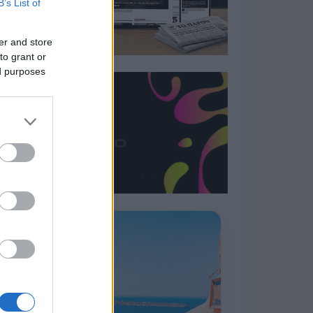
B’s List of
er and store
to grant or
ed purposes
Η ΣΤΗΛΗ ΜΑΣ