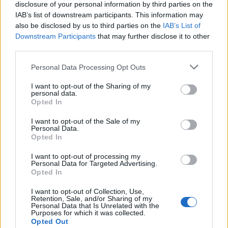
disclosure of your personal information by third parties on the
IAB’s list of downstream participants. This information may
also be disclosed by us to third parties on the
IAB’s List of
Downstream Participants
that may further disclose it to other
third parties.
Please note that this website/app uses one or more Google
Personal Data Processing Opt Outs
services and may gather and store information including but
not limited to your visit or usage behaviour. You may click to
I want to opt-out of the Sharing of my
personal data.
grant or deny consent to Google and its third-party tags to
Opted In
use your data for below specified purposes in below Google
consent section.
I want to opt-out of the Sale of my
Personal Data.
Opted In
I want to opt-out of processing my
Personal Data for Targeted Advertising.
Opted In
I want to opt-out of Collection, Use,
Retention, Sale, and/or Sharing of my
Personal Data that Is Unrelated with the
Purposes for which it was collected.
Opted Out