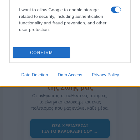
I want to allow Google to enable storage
related to security, including authentication
functionality and fraud prevention, and other
user protection.
CONFIRM
Data Deletion
Data Access
Privacy Policy
της Ζωής μας
Οι άνθρωποι, οι αυθεντικές ιστορίες,
το ελληνικό καλοκαίρι και ένας
πολιτισμός που μας ενώνει κάθε μέρα.
ΟΣΑ ΧΡΕΙΑΖΕΣΑΙ
ΓΙΑ ΤΟ ΚΑΛΟΚΑΙΡΙ ΣΟΥ →