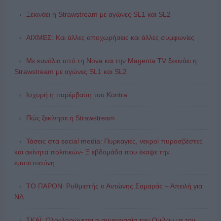
Ξεκινάει η Strawstream με αγώνες SL1 και SL2
ΑΙΧΜΕΣ: Και άλλες αποχωρήσεις και άλλες συμφωνίες
Με κανάλια από τη Nova και την Magenta TV ξεκινάει η
Strawstream με αγώνες SL1 και SL2
Ισχυρή η παρέμβαση του Kontra
Πώς ξεκίνησε η Strawstream
Τάσεις στα social media: Πυρκαγιές, νεκροί πυροσβέστες
και ακίνητα πολιτικών- Ξ εβδομάδα που έκαψε την
εμπιστοσύνη
ΤΟ ΠΑΡΟΝ: Ρυθμιστής ο Αντώνης Σαμαράς – Απειλή για
ΝΔ
ΣΚΑΪ: Ολοκληρώνεται η συνεργασία του Ομίλου με τον