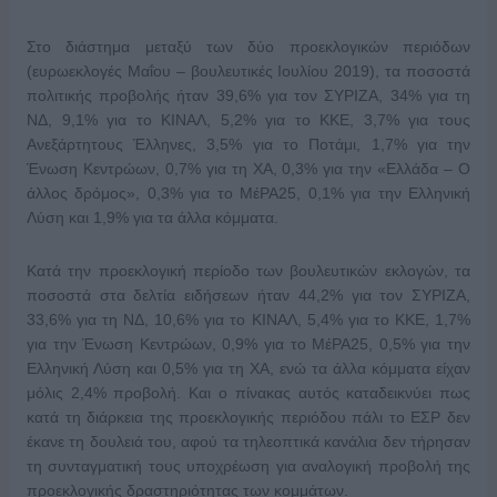
Στο διάστημα μεταξύ των δύο προεκλογικών περιόδων
(ευρωεκλογές Μαΐου – βουλευτικές Ιουλίου 2019), τα ποσοστά
πολιτικής προβολής ήταν 39,6% για τον ΣΥΡΙΖΑ, 34% για τη
ΝΔ, 9,1% για το ΚΙΝΑΛ, 5,2% για το ΚΚΕ, 3,7% για τους
Ανεξάρτητους Έλληνες, 3,5% για το Ποτάμι, 1,7% για την
Ένωση Κεντρώων, 0,7% για τη ΧΑ, 0,3% για την «Ελλάδα – Ο
άλλος δρόμος», 0,3% για το ΜέΡΑ25, 0,1% για την Ελληνική
Λύση και 1,9% για τα άλλα κόμματα.
Κατά την προεκλογική περίοδο των βουλευτικών εκλογών, τα
ποσοστά στα δελτία ειδήσεων ήταν 44,2% για τον ΣΥΡΙΖΑ,
33,6% για τη ΝΔ, 10,6% για το ΚΙΝΑΛ, 5,4% για το ΚΚΕ, 1,7%
για την Ένωση Κεντρώων, 0,9% για το ΜέΡΑ25, 0,5% για την
Ελληνική Λύση και 0,5% για τη ΧΑ, ενώ τα άλλα κόμματα είχαν
μόλις 2,4% προβολή. Και ο πίνακας αυτός καταδεικνύει πως
κατά τη διάρκεια της προεκλογικής περιόδου πάλι το ΕΣΡ δεν
έκανε τη δουλειά του, αφού τα τηλεοπτικά κανάλια δεν τήρησαν
τη συνταγματική τους υποχρέωση για αναλογική προβολή της
προεκλογικής δραστηριότητας των κομμάτων.