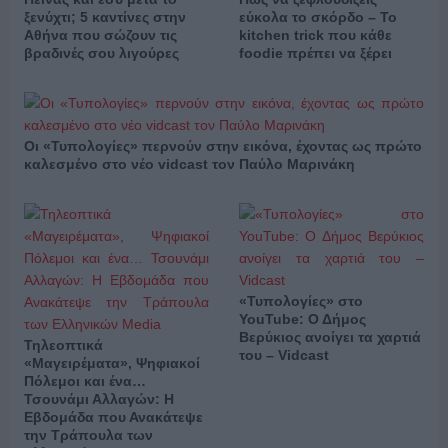
ξενύχτι; 5 καντίνες στην
εύκολα το σκόρδο – Το
Αθήνα που σώζουν τις
kitchen trick που κάθε
βραδινές σου λιγούρες
foodie πρέπει να ξέρει
Οι «Τυπολογίες» περνούν στην εικόνα, έχοντας ως πρώτο
καλεσμένο στο νέο vidcast τον Παύλο Μαρινάκη
«Τυπολογίες» στο
YouTube: Ο Δήμος
Βερύκιος ανοίγει τα χαρτιά
Τηλεοπτικά
του – Vidcast
«Μαγειρέματα», Ψηφιακοί
Πόλεμοι και ένα…
Τσουνάμι Αλλαγών: Η
Εβδομάδα που Ανακάτεψε
την Τράπουλα των