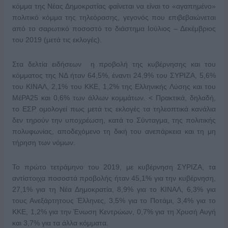
κόμμα της Νέας Δημοκρατίας φαίνεται να είναι το «αγαπημένο»
πολιτικό κόμμα της τηλεόρασης, γεγονός που επιβεβαιώνεται
από το σαρωτικό ποσοστό το διάστημα Ιούλιος – Δεκέμβριος
του 2019 (μετά τις εκλογές).
Στα δελτία ειδήσεων η προβολή της κυβέρνησης και του
κόμματος της ΝΔ ήταν 64,5%, έναντι 24,9% του ΣΥΡΙΖΑ, 5,6%
του ΚΙΝΑΛ, 2,1% του ΚΚΕ, 1,2% της Ελληνικής Λύσης και του
ΜέΡΑ25 και 0,6% των άλλων κομμάτων. < Πρακτικά, δηλαδή,
το ΕΣΡ ομολογεί πως μετά τις εκλογές τα τηλεοπτικά κανάλια
δεν τηρούν την υποχρέωση, κατά το Σύνταγμα, της πολιτικής
πολυφωνίας, αποδεχόμενο τη δική του ανεπάρκεια και τη μη
τήρηση των νόμων.
Το πρώτο τετράμηνο του 2019, με κυβέρνηση ΣΥΡΙΖΑ, τα
αντίστοιχα ποσοστά προβολής ήταν 45,1% για την κυβέρνηση,
27,1% για τη Νέα Δημοκρατία, 8,9% για το ΚΙΝΑΛ, 6,3% για
τους Ανεξάρτητους Έλληνες, 3,5% για το Ποτάμι, 3,4% για το
ΚΚΕ, 1,2% για την Ένωση Κεντρώων, 0,7% για τη Χρυσή Αυγή
και 3,7% για τα άλλα κόμματα.