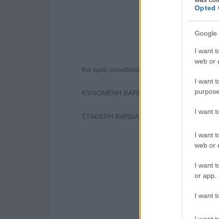
Opted 
Google 
I want t
web or d
Και εμείς συνάδελφοι?
I want t
purpose
ΚΥΛΙΟΜΕΝΗ ΒΑΡΔΙΑ: 5€ Χ ~220 ημ. = 1.100
I want 
ΣΤΑΘΕΡΗ ΒΑΡΔΙΑ: 4€ Χ ~ 220ημ. =880€ + 3
I want t
web or d
I want t
or app.
I want t
I want t