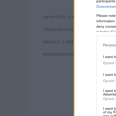
participants
Downstream 
Please note
ΔΙΕΥΘΥΝΤΕΣ: 3.300€ Χ 12 = 39.600€ ετησί
information 
deny consent
ΥΠΟΔΙΕΥΘΥΝΤΕΣ: 2.600€ Χ 12 = 31.200€ ε
in below Go
ΜΕΛΗ Δ.Σ: 2.000€ Χ 12 = 24.000€ ετησίως 
Persona
ΕΚΠΡΟΣΩΠΟΙ ΕΡΓΑΖΟΜΕΝΩΝ: 900€ Χ 12 = 
I want t
Opted 
I want t
Opted 
I want 
Advertis
Opted 
I want t
of my P
was col