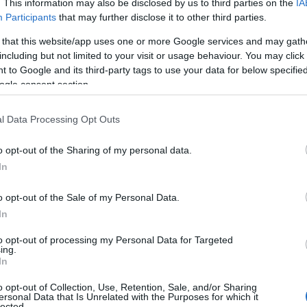
. This information may also be disclosed by us to third parties on the
IA
Participants
that may further disclose it to other third parties.
 that this website/app uses one or more Google services and may gath
ως
including but not limited to your visit or usage behaviour. You may click 
 to Google and its third-party tags to use your data for below specifi
τησίως
ogle consent section.
(αύξηση 81%)
l Data Processing Opt Outs
+ 10.800€ ετησίως
o opt-out of the Sharing of my personal data.
In
o opt-out of the Sale of my Personal Data.
In
to opt-out of processing my Personal Data for Targeted
ing.
In
o opt-out of Collection, Use, Retention, Sale, and/or Sharing
ersonal Data that Is Unrelated with the Purposes for which it
lected.