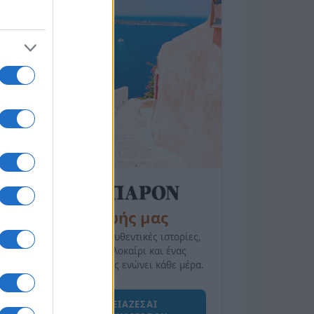
της Ζωής μας
Οι άνθρωποι, οι αυθεντικές ιστορίες,
το ελληνικό καλοκαίρι και ένας
πολιτισμός που μας ενώνει κάθε μέρα.
ΟΣΑ ΧΡΕΙΑΖΕΣΑΙ