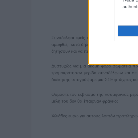
authenti
Συνάδελφοι εμείς τα λέγαμε. Η διοίκηση ή
αμειφθεί, κατά δήλωση της, όπως της
ζητήσουν και να πετύχουν τέτοιες αυξήσεις
Δυστυχώς για μια ακόμη φορά σωματεία πρ
τρομοκράτησαν μερίδα συναδέλφων και σε
διοίκησης υπογράψαμε μια ΣΣΕ φτώχειας και
Θυμάστε τον εκβιασμό της «συμφωνίας μερ
μέλη του δεν θα έπαιρναν φράγκο;
Χιλιάδες ευρώ για αυτούς λοιπόν προπληρωμ