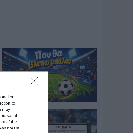
sonal or
ection to
ou may
 personal
out of the
 downstream