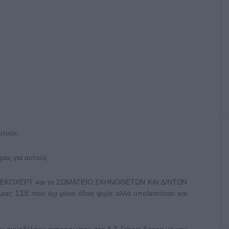
υτούς.
ράς για αυτούς.
 ΣΕΚΟΧΕΡΤ και το ΣΩΜΑΤΕΙΟ ΣΚΗΝΟΘΕΤΩΝ ΚΑΙ Δ/ΝΤΩΝ
ς ΣΣΕ που όχι μόνο έδινε ψιχία αλλά υπολειπόταν και
του συναδέλφου εκπροσώπου στο Δ.Σ Γιάννη Δάρρα να μην