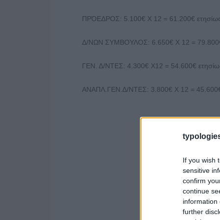
ΠΡΌΕΔΡΟΣ: 5.100€ Χ 12 = 61.200€ ετησίω
Δ/ΝΩΝ ΣΥΜΒΟΥΛΟΣ: 6.650€ Χ 12 = 79.800€
ΓΕΝ. Δ/ΝΤΕΣ: 4.300€ Χ12 = 54.600€ ετησί
ΑΝΑΠΛ.ΓΕΝ.Δ/ΝΤΕΣ: 3.800€ Χ 12 = 45.600
typologies
If you wish 
sensitive in
confirm you
continue se
information 
further disc