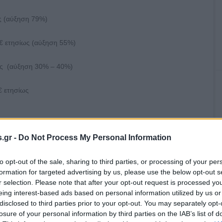
ς (αύξηση 79%)
 ετησίως (αύξηση 55%)
ως (αύξηση 30% – 40%)
€ ετησίως
.gr -
Do Not Process My Personal Information
to opt-out of the sale, sharing to third parties, or processing of your per
formation for targeted advertising by us, please use the below opt-out s
r selection. Please note that after your opt-out request is processed y
eing interest-based ads based on personal information utilized by us or
disclosed to third parties prior to your opt-out. You may separately opt-
losure of your personal information by third parties on the IAB’s list of