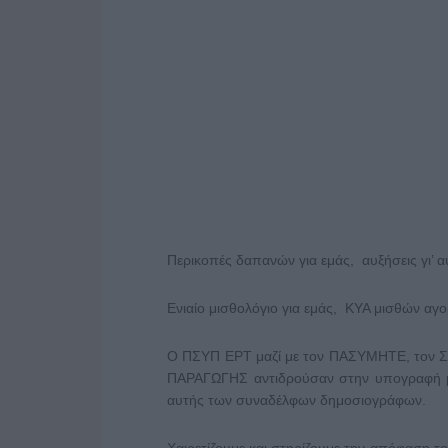
Περικοπές δαπανών για εμάς, αυξήσεις γι’ α
Ενιαίο μισθολόγιο για εμάς, ΚΥΑ μισθών αγο
Ο ΠΣΥΠ ΕΡΤ μαζί με τον ΠΑΣΥΜΗΤΕ, τον
ΠΑΡΑΓΩΓΗΣ αντιδρούσαν στην υπογραφή μια
αυτής των συναδέλφων δημοσιογράφων.
Χαιρετίζουμε και στηρίζουμε την απόφαση 