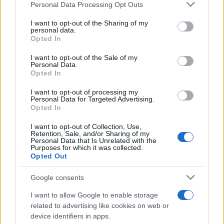
κινητικότητα είναι συνάρτηση πολλών παραγόντων,
Please note that this website/app uses one or more Google
Personal Data Processing Opt Outs
services and may gather and store information including but
ορισμένοι εκ των οποίων δεν είναι ορατοί προς το
not limited to your visit or usage behaviour. You may click to
I want to opt-out of the Sharing of my
παρόν. Λέγεται πως ο Ιβάν Σαββίδης τα βρήκε με την
personal data.
grant or deny consent to Google and its third-party tags to
κυβέρνηση, […]
Opted In
use your data for below specified purposes in below Google
consent section.
I want to opt-out of the Sale of my
Personal Data.
Opted In
I want to opt-out of processing my
Personal Data for Targeted Advertising.
Opted In
I want to opt-out of Collection, Use,
Retention, Sale, and/or Sharing of my
Personal Data that Is Unrelated with the
Purposes for which it was collected.
Opted Out
Google consents
I want to allow Google to enable storage
related to advertising like cookies on web or
device identifiers in apps.