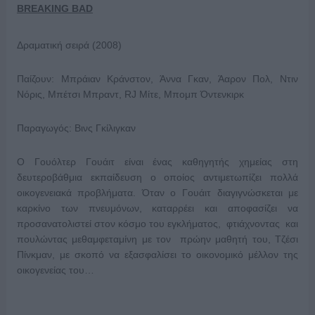
BREAKING BAD
Δραματική σειρά (2008)
Παίζουν: Μπράιαν Κράνστον, Άννα Γκαν, Άαρον Πολ, Ντιν
Νόρις, Μπέτσι Μπραντ, RJ Μίτε, Μπομπ Όντενκιρκ
Παραγωγός: Βινς Γκίλιγκαν
O Γουόλτερ Γουάιτ είναι ένας καθηγητής χημείας στη
δευτεροβάθμια εκπαίδευση ο οποίος αντιμετωπίζει πολλά
οικογενειακά προβλήματα. Όταν ο Γουάιτ διαγιγνώσκεται με
καρκίνο των πνευμόνων, καταρρέει και αποφασίζει να
προσανατολιστεί στον κόσμο του εγκλήματος, φτιάχνοντας και
πουλώντας μεθαμφεταμίνη με τον πρώην μαθητή του, Τζέσι
Πίνκμαν, με σκοπό να εξασφαλίσει το οικονομικό μέλλον της
οικογενείας του…