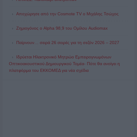
Αποχώρησε από την Cosmote TV o Μιχάλης Τσώχος
Ζημιογόνος ο Alpha 98,9 του Ομίλου Audiomax
Παίρνουν… σειρά 26 σειρές για τη σεζόν 2026 – 2027
Ιδρύεται Ηλεκτρονικό Μητρώο Εμπειρογνωμόνων
Οπτικοακουστικού Δημιουργικού Τομέα- Πότε θα ανοίγει η
πλατφόρμα του ΕΚΚΟΜΕΔ για νέα σχέδια