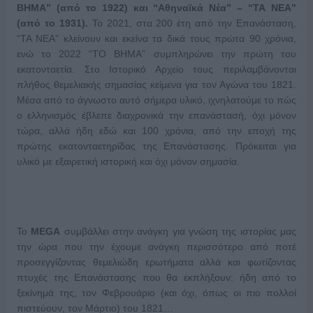
ΒΗΜΑ” (από το 1922) και “Αθηναϊκά Νέα” – “ΤΑ ΝΕΑ”
(από το 1931).
Το 2021, στα 200 έτη από την Επανάσταση,
“ΤΑ ΝΕΑ” κλείνουν και εκείνα τα δικά τους πρώτα 90 χρόνια,
ενώ το 2022 “ΤΟ ΒΗΜΑ” συμπληρώνει την πρώτη του
εκατονταετία. Στο Ιστορικό Αρχείο τους περιλαμβάνονται
πλήθος θεμελιακής σημασίας κείμενα για τον Αγώνα του 1821.
Μέσα από το άγνωστο αυτό σήμερα υλικό, ιχνηλατούμε το πώς
ο ελληνισμός έβλεπε διαχρονικά την επανάστασή, όχι μόνον
τώρα, αλλά ήδη εδώ και 100 χρόνια, από την εποχή της
πρώτης εκατονταετηρίδας της Επανάστασης. Πρόκειται για
υλικό με εξαιρετική ιστορική και όχι μόνον σημασία.
Το
MEGA
συμβάλλει στην ανάγκη για γνώση της ιστορίας μας
την ώρα που την έχουμε ανάγκη περισσότερο από ποτέ
προσεγγίζοντας θεμελιώδη ερωτήματα αλλά και φωτίζοντας
πτυχές της Επανάστασης που θα εκπλήξουν: ήδη από το
ξεκίνημά της, τον Φεβρουάριο (και όχι, όπως οι πιο πολλοί
πιστεύουν, τον Μάρτιο) του 1821…