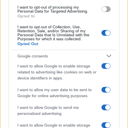
ΑΙΧΜΕΣ: Και άλλες αποχωρήσεις και
I want to opt-out of processing my
Personal Data for Targeted Advertising.
άλλες συμφωνίες
Opted In
Το Καλοκαίρι αυτό στα ΜΜΕ θυμίζει αίθουσα αφίξεων και
I want to opt-out of Collection, Use,
Retention, Sale, and/or Sharing of my
αναχωρήσεων αεροδρομίου. Άλλοι γνωρίζουν τον
Personal Data that Is Unrelated with the
προορισμό τους και άλλοι αλλάζουν πορεία, ενώ έχουν
Purposes for which it was collected.
Opted Out
ξεκινήσει για άλλου καταλήγουν σε άλλο σημείο. Η
κινητικότητα είναι συνάρτηση πολλών παραγόντων,
Google consents
ορισμένοι εκ των οποίων δεν είναι ορατοί προς το
παρόν. Λέγεται πως ο Ιβάν Σαββίδης τα βρήκε με την
I want to allow Google to enable storage
κυβέρνηση, […]
related to advertising like cookies on web or
device identifiers in apps.
I want to allow my user data to be sent to
Google for online advertising purposes.
I want to allow Google to send me
personalized advertising.
I want to allow Google to enable storage