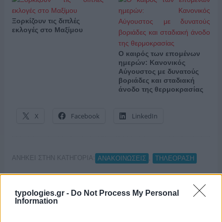
Ξορκίζουν τις διπλές
εκλογές στο Μαξίμου
Ο καιρός των επομένων
ημερών: Κανονικός
Αύγουστος με δυνατούς
βοριάδες και σταδιακή
άνοδο της θερμοκρασίας
X
Facebook
LinkedIn
ΑΝΗΚΕΙ ΣΤΗΝ ΚΑΤΗΓΟΡΙΑ:
,
ΑΝΑΚΟΙΝΩΣΕΙΣ
ΤΗΛΕΟΡΑΣΗ
ΕΠΙΣΗΜΑΣΜΕΝΟ ΜΕ:
,
,
"1821"
MEGA
ΓΙΩΡΓΟΣ ΜΑΛΟΥΧΟΣ
typologies.gr -
Do Not Process My Personal
Information