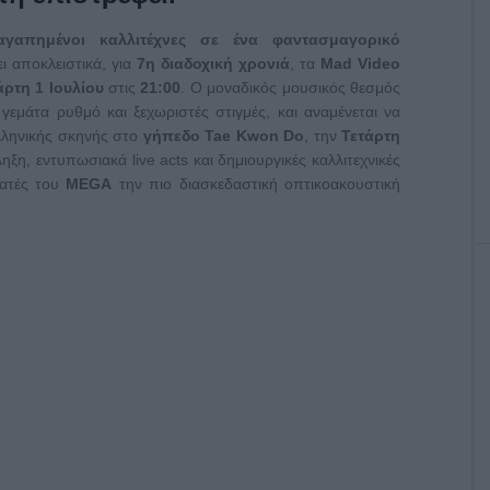
γαπημένοι καλλιτέχνες σε ένα φαντασμαγορικό
 αποκλειστικά, για
7η διαδοχική χρονιά
, τα
Mad Video
άρτη 1 Ιουλίου
στις
21:00
. Ο μοναδικός μουσικός θεσμός
γεμάτα ρυθμό και ξεχωριστές στιγμές, και αναμένεται να
λληνικής σκηνής στο
γήπεδο Tae Kwon Do
, την
Τετάρτη
ξη, εντυπωσιακά live acts και δημιουργικές καλλιτεχνικές
εατές του
MEGA
την πιο διασκεδαστική οπτικοακουστική