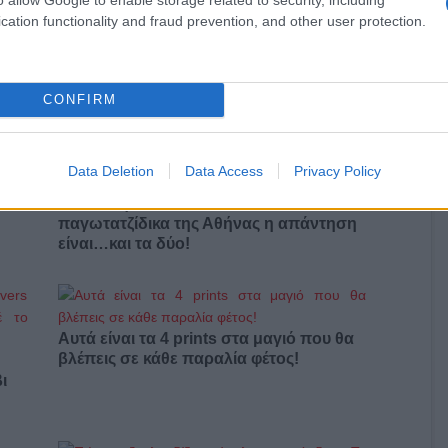
cation functionality and fraud prevention, and other user protection.
Ναϊμέγκεν-Ολυμπιακός στο Mega
CONFIRM
Data Deletion
Data Access
Privacy Policy
ο)
Χωνάκι ή κυπελλάκι; Σε αυτά τα 5
παγωτατζίδικα της Αθήνας η απάντηση
είναι…και τα δύο!
Αυτά είναι τα 4 prints στα μαγιό που θα
βλέπεις σε κάθε παραλία φέτος!
ι