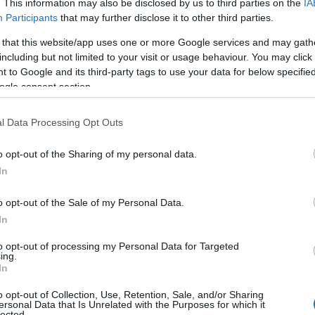
. This information may also be disclosed by us to third parties on the
IA
συνεργασία με το Ελληνικό Κέντρο Κινηματογράφου,
Participants
that may further disclose it to other third parties.
ς, επιβραβεύοντας τη δημιουργικότητα που ενώνει τη
 that this website/app uses one or more Google services and may gath
including but not limited to your visit or usage behaviour. You may click 
 to Google and its third-party tags to use your data for below specifi
νατές ζωντανές εμφανίσεις που θα συζητηθούν. Ανάμεσα
ogle consent section.
κηνή είναι οι:
Akylas, Anastasia, APON, Ellize, FY, Lila,
Ανδρομάχη, Άντζελα Δημητρίου, Ρία Ελληνίδου, Τζένη
 Παπαρίζου, Αντώνης Ρέμος, Μαρίνα Σπανού, Θοδωρής
l Data Processing Opt Outs
της φετινής
Eurovision
,
Dara
.
o opt-out of the Sharing of my personal data.
In
σετε την πιο φωτεινή, ρυθμική και απόλυτα καλοκαιρινή
o opt-out of the Sale of my Personal Data.
In
ΤΗΝ
ΔΕΗ
»
to opt-out of processing my Personal Data for Targeted
ing.
In
o opt-out of Collection, Use, Retention, Sale, and/or Sharing
ersonal Data that Is Unrelated with the Purposes for which it
lected.