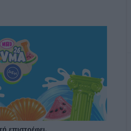
τή επιστρέφει.