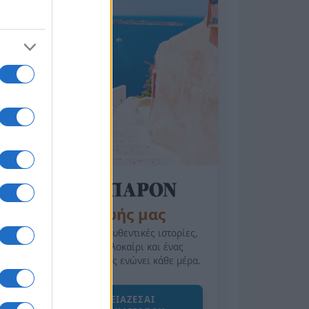
της Ζωής μας
Οι άνθρωποι, οι αυθεντικές ιστορίες,
το ελληνικό καλοκαίρι και ένας
πολιτισμός που μας ενώνει κάθε μέρα.
ΟΣΑ ΧΡΕΙΑΖΕΣΑΙ