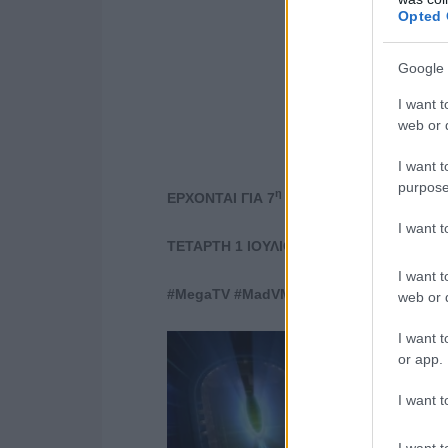
Opted 
Google 
I want t
web or d
I want t
purpose
η
ΕΡΧΟΝΤΑΙ
ΓΙΑ 7
ΧΡΟΝΙΑ
ΑΠΟΚΛΕΙΣΤΙΚΑ
I want 
ΤΕΤΑΡΤΗ 1 ΙΟΥΛΙΟΥ
I want t
#MegaTV #MadVMA #MadVMA26
web or d
I want t
or app.
I want t
I want t