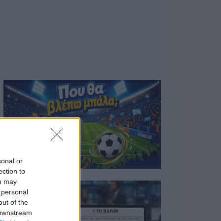
sonal or
ection to
ou may
 personal
out of the
 downstream