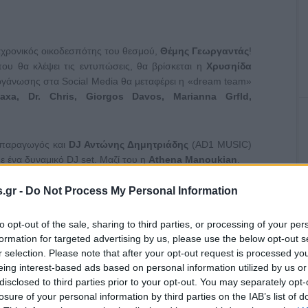
ιαχρονικός οικοδεσπότης του θεσμού,
Θέμης Γεωργαντάς
!
που θα κλέψει τις εντυπώσεις, θα βρίσκεται η
Χρυσηίδα
ιοργάνωσης στα Social Media θα μεταφέρει η «dream team»
axa, Dr. Chris, Giorgos Davos, Marianna Grfld,
ς παραγωγός και
DJ Αντώνης Δημητριάδης
(AD1 MUSIC)
ε ένα δυναμικό DJ set. Μαζί του η
Athena Manoukian
.
.gr -
Do Not Process My Personal Information
ευσμένα από το ελληνικό καλοκαίρι. Πλημμυρισμένα από το
o Music Awards 2026
από την ΔΕΗ
μεταφέρουν το φως,
οκαιρινών μας αναμνήσεων. Μάλιστα, για πρώτη φορά, ο
to opt-out of the sale, sharing to third parties, or processing of your per
 20 τυχεροί fans από 20 διαφορετικά μέρη, παρουσιάζουν
formation for targeted advertising by us, please use the below opt-out s
εο που θα ταξιδέψουν τους τηλεθεατές σε όλη την Ελλάδα,
r selection. Please note that after your opt-out request is processed y
eing interest-based ads based on personal information utilized by us or
GA.
disclosed to third parties prior to your opt-out. You may separately opt-
losure of your personal information by third parties on the IAB’s list of
σάγοντας μία νέα κατηγορία για το «
Καλύτερο Τραγούδι