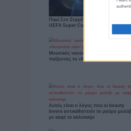
authenti
Παρί Σεν Ζερμέν -Άστον Βίλα για το
UEFA Super Cup στο Mega
Μουσικός νανουρίζει λιοντάρια
παίζοντας το «November rain» (βίντε
Αυτός είναι ο λόγος που οι beauty
lovers αντικαθιστούν το μαύρο μολύβ
με καφέ το καλοκαίρι