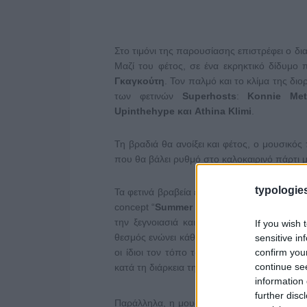
Στο τιμόνι της παρουσίασης επιστρέφει ο δ
Μαζί του φέτος, σε ένα εκρηκτικό δίδυμο 
Γκαγκούτη
. Τον παλμό και το κλίμα της δ
των φετινών
Superhosts
:
Konnie Met
Upinthehype και Athina Klimi
.
Τη βραδιά θα ανοίξει και φέτος, ο μουσικό
που θα βάλει ρυθμό στο καλοκαιρινό πάρτι μ
typologies
Τα φετινά βραβεία είναι ολοκληρωτικά εμπν
concept “
Summer in Greece
”, τα
Mad Vide
την ξεγνοιασιά και την ενέργεια των καλ
If you wish 
θεσμός ενώνει κάθε γωνιά της χώρας, καθώς
sensitive in
οι ίδιοι τον τόπο τους μέσα από μίνι βίντ
confirm you
continue se
κατά τη διάρκεια της μετάδοσης από το ME
information 
further disc
Παράλληλα, η μουσική γιορτή εξελίσσεται ει