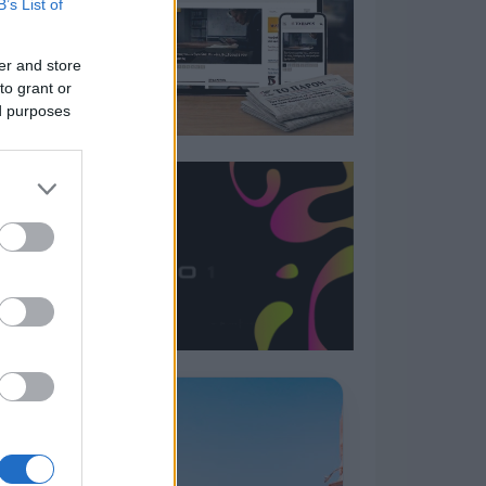
B’s List of
er and store
to grant or
ed purposes
Η ΣΤΗΛΗ ΜΑΣ