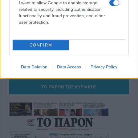
I want to allow Google to enable storage
της Ζωής μας
related to security, including authentication
functionality and fraud prevention, and other
Οι άνθρωποι, οι αυθεντικές ιστορίες,
user protection.
το ελληνικό καλοκαίρι και ένας
πολιτισμός που μας ενώνει κάθε μέρα.
CONFIRM
ΟΣΑ ΧΡΕΙΑΖΕΣΑΙ
ΓΙΑ ΤΟ ΚΑΛΟΚΑΙΡΙ ΣΟΥ →
Data Deletion
Data Access
Privacy Policy
ΤΟ ΠΑΡΟΝ ΤΗΣ ΚΥΡΙΑΚΗΣ