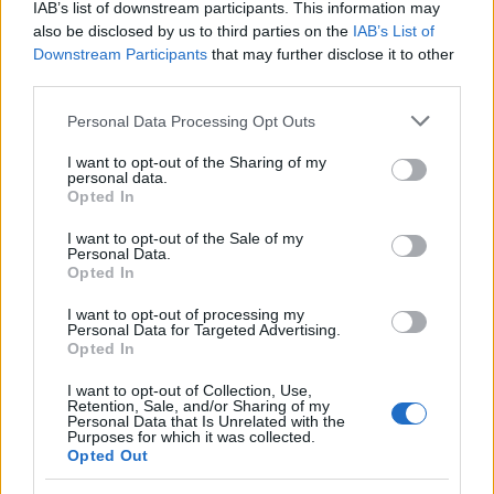
IAB’s list of downstream participants. This information may
also be disclosed by us to third parties on the
IAB’s List of
Downstream Participants
that may further disclose it to other
third parties.
Please note that this website/app uses one or more Google
Personal Data Processing Opt Outs
services and may gather and store information including but
not limited to your visit or usage behaviour. You may click to
I want to opt-out of the Sharing of my
personal data.
grant or deny consent to Google and its third-party tags to
Opted In
use your data for below specified purposes in below Google
consent section.
I want to opt-out of the Sale of my
Personal Data.
Opted In
I want to opt-out of processing my
Personal Data for Targeted Advertising.
Opted In
I want to opt-out of Collection, Use,
Retention, Sale, and/or Sharing of my
Personal Data that Is Unrelated with the
Purposes for which it was collected.
Opted Out