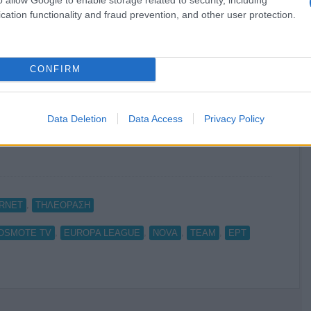
cation functionality and fraud prevention, and other user protection.
Ο καιρός των επομένων ημερών:
CONFIRM
Κανονικός Αύγουστος με δυνατούς
βοριάδες και σταδιακή άνοδο της
θερμοκρασίας
Data Deletion
Data Access
Privacy Policy
,
ERNET
ΤΗΛΕΟΡΑΣΗ
,
,
,
,
OSMOTE TV
EUROPA LEAGUE
NOVA
TEAM
ΕΡΤ