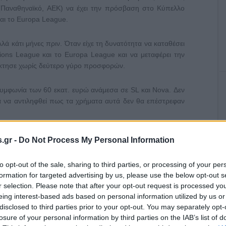
 (Παναθηναϊκό, ΑΕΚ) να έχει την πρόσβαση στο Κύπελλο
αι το Europa League.
λλά κάτι μήνες πριν. Όταν είχε τη δυνατότητα να καταθέσει
ns League και το Europa League και να μεταφέρει την
έκτησε χωρίς δεύτερο γύρο προσφορών.
υμφωνία των 60 εκατ. ευρώ ανάμεσα σε SL και Nova. Δεν
ια να αντιληφθεί πως τα χρήματα αυτά δεν θα επέστρεφαν
και Cosmote TV είναι ο Ολυμπιακός.
.gr -
Do Not Process My Personal Information
to opt-out of the sale, sharing to third parties, or processing of your per
formation for targeted advertising by us, please use the below opt-out s
r selection. Please note that after your opt-out request is processed y
eing interest-based ads based on personal information utilized by us or
disclosed to third parties prior to your opt-out. You may separately opt-
losure of your personal information by third parties on the IAB’s list of