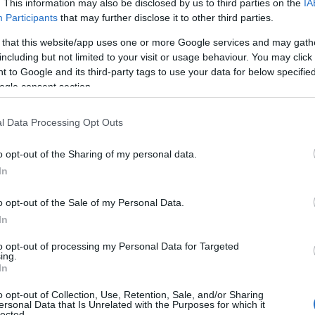
. This information may also be disclosed by us to third parties on the
IA
Participants
that may further disclose it to other third parties.
 that this website/app uses one or more Google services and may gath
including but not limited to your visit or usage behaviour. You may click 
 του
Ρεκόρ τηλεθέασης σε Eurovision και
 to Google and its third-party tags to use your data for below specifi
Mundial το 2026
ogle consent section.
l Data Processing Opt Outs
o opt-out of the Sharing of my personal data.
In
ο)
Χωνάκι ή κυπελλάκι; Σε αυτά τα 5
παγωτατζίδικα της Αθήνας η απάντηση
o opt-out of the Sale of my Personal Data.
είναι…και τα δύο!
In
to opt-out of processing my Personal Data for Targeted
ing.
In
Αυτά είναι τα 4 prints στα μαγιό που θα
βλέπεις σε κάθε παραλία φέτος!
o opt-out of Collection, Use, Retention, Sale, and/or Sharing
ι
ersonal Data that Is Unrelated with the Purposes for which it
lected.