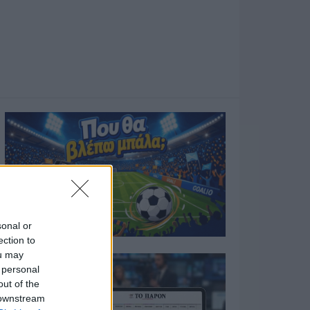
sonal or
ection to
ou may
 personal
out of the
 downstream