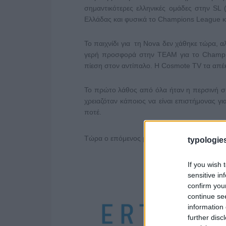
σημαντικότερες ελληνικές ομάδες στην SL
Ελλάδας και φυσικά το Champions League κ
Το παιχνίδι για τη Nova δεν χάθηκε τώρα, α
γερή προσφορά στην ΤΕΑΜ για το Champio
πίεση στον αντίπαλο. H Cosmote TV τα απ
Το πρώτο λάθος από όλα ήταν η περσινή σ
χρειαζόταν κάποιος να είναι επιστήμονας γ
ποτέ.
Τώρα ο επόμενος μεγάλος στόχος για Nova 
typologies
If you wish 
sensitive in
confirm you
continue se
information 
further disc