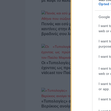
με καφέ το καλοκαίρι
Opted 
Google 
Πεινάς και εσύ μετά το ξενύχτι; 5
I want t
καντίνες στην Αθήνα που σώζουν τις
web or d
βραδινές σου λιγούρες
I want t
purpose
I want 
Οι «Τυπολογίες» περνούν στην εικόν
έχοντας ως πρώτο καλεσμένο στο ν
I want t
vidcast τον Παύλο Μαρινάκη
web or d
I want t
or app.
I want t
«Τυπολογίες» στο YouTube: Ο Δήμο
Βερύκιος ανοίγει τα χαρτιά του – Vid
I want t