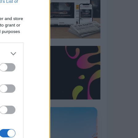
B’s List of
er and store
to grant or
ed purposes
Η ΣΤΗΛΗ ΜΑΣ