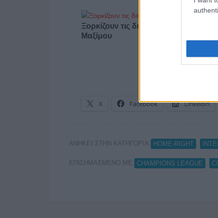
authenti
Ξορκίζουν τις διπλές εκλογές στο
Μαξίμου
X
Facebook
LinkedIn
ΑΝΗΚΕΙ ΣΤΗΝ ΚΑΤΗΓΟΡΙΑ:
,
HOME-RIGHT
INT
ΕΠΙΣΗΜΑΣΜΕΝΟ ΜΕ:
,
CHAMPIONS LEAGUE
C