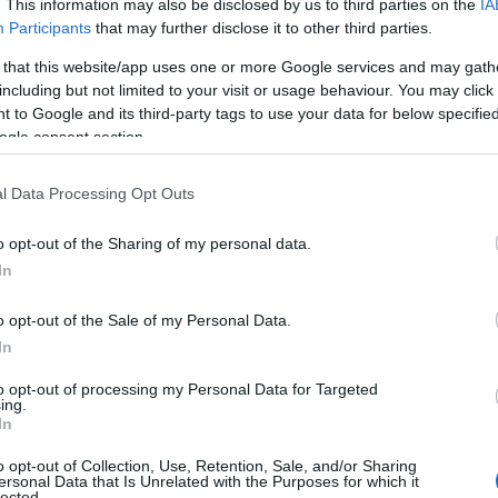
νωσης, οι αγώνες θα διεξαχθούν τον Νοέμβριο, σε μια
. This information may also be disclosed by us to third parties on the
IA
Participants
that may further disclose it to other third parties.
νταγωνισμός με τους υπόλοιπους ελεύθερους σταθμούς,
 δείξει τους αγώνες του Mundial ή τα realities. Υπάρχει
 that this website/app uses one or more Google services and may gath
μετονομαστεί το Μακεδονία TV, που είναι επίσης κανάλι
including but not limited to your visit or usage behaviour. You may click 
αν για πρώτη φορά στην Ελλάδα οι αγώνες μεταδοθούν
 to Google and its third-party tags to use your data for below specifi
σία ANT1+.
ogle consent section.
κεδονία TV), το οποίο θα συνεχίσει να μεταδίδει σειρές,
l Data Processing Opt Outs
πή του σε ενημερωτικό κανάλι. Το αθλητικό πρόγραμμα
 ενημερωτικό, όμως από τη στιγμή που θα εμπλακούν
o opt-out of the Sharing of my personal data.
μος για το υφιστάμενο σχέδιο που έχει κατατεθεί και ως
In
θεί θεματικό και να πληρώνει μικρότερα τέλη, αλλά στην
πρόγραμμα, συμπεριλαμβανομένων και ενημερωτικών
o opt-out of the Sale of my Personal Data.
In
to opt-out of processing my Personal Data for Targeted
ing.
In
o opt-out of Collection, Use, Retention, Sale, and/or Sharing
ersonal Data that Is Unrelated with the Purposes for which it
lected.