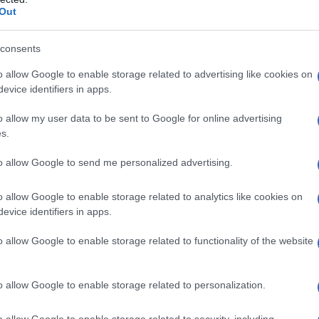
Out
consents
o allow Google to enable storage related to advertising like cookies on
evice identifiers in apps.
ες
o allow my user data to be sent to Google for online advertising
s.
Ποιοι θα παίρνουν χρήματα και ποιοι θα
to allow Google to send me personalized advertising.
κόβονται-Ο νέος χάρτης των
επιδοτήσεων στην TV, μέσω ΕΚΚΟΜΕΔ
o allow Google to enable storage related to analytics like cookies on
evice identifiers in apps.
o allow Google to enable storage related to functionality of the website
ο)
Χωνάκι ή κυπελλάκι; Σε αυτά τα 5
o allow Google to enable storage related to personalization.
παγωτατζίδικα της Αθήνας η απάντηση
είναι…και τα δύο!
o allow Google to enable storage related to security, including