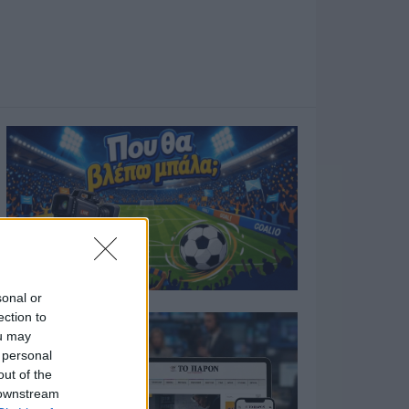
sonal or
ection to
ou may
 personal
out of the
 downstream