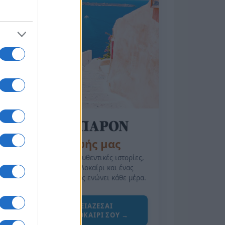
της Ζωής μας
Οι άνθρωποι, οι αυθεντικές ιστορίες,
το ελληνικό καλοκαίρι και ένας
πολιτισμός που μας ενώνει κάθε μέρα.
ΟΣΑ ΧΡΕΙΑΖΕΣΑΙ
ΓΙΑ ΤΟ ΚΑΛΟΚΑΙΡΙ ΣΟΥ →