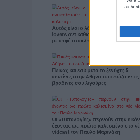
authenti
Αυτός είναι ο λόγος που οι beauty
lovers αντικαθιστούν το μαύρο μολύβ
με καφέ το καλοκαίρι
Πεινάς και εσύ μετά το ξενύχτι; 5
καντίνες στην Αθήνα που σώζουν τις
βραδινές σου λιγούρες
Οι «Τυπολογίες» περνούν στην εικόν
έχοντας ως πρώτο καλεσμένο στο ν
vidcast τον Παύλο Μαρινάκη