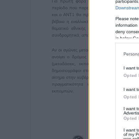
Για πρώτη φορά στην ιστορία της διοργά
participants
Downstream 
περίοδο που παραδοσιακά κορυφώνεται ο α
και ο ΑΝΤ1 θα προβληματιστεί για το αν θα
Please note
βέβαια η εναλλακτική του Neon, όπως θα 
information 
θεματικό εθνικής εμβέλειας. Εκτός και 
deny consent
συνδρομητικά, από τη νέα streaming υπηρε
in below Go
Αν οι αγώνες μεταφερθούν στο Neon (νυν Μα
Persona
ανοίγει ο δρόμος για την έμμεση μετατρο
(μεταδόσεις, εκπομπές) δεν θεωρείται
I want t
δημοσιογράφοι στην παραγωγή ανοίγει ο δρό
Opted 
αίτημα στην κυβέρνηση, το κανάλι να θεωρη
πραγματικότητα να μεταδίδει πλήρες 
I want t
εκπομπών.
Opted 
I want 
Advertis
Opted 
I want t
of my P
was col