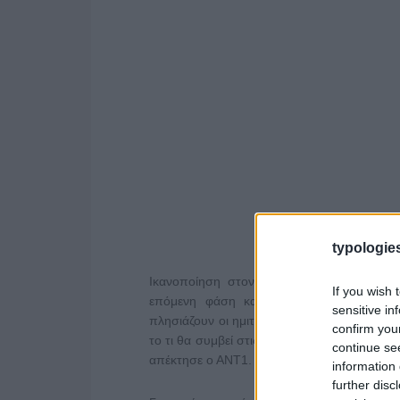
typologies
Ικανοποίηση στον ΑΝΤ1 για την πορεία 
If you wish 
επόμενη φάση και το ενδιαφέρον του αν
sensitive in
πλησιάζουν οι ημιτελικοί και ο τελικός τη
confirm you
το τι θα συμβεί στις ώρες του primetime, ε
continue se
απέκτησε ο ΑΝΤ1.
information 
further disc