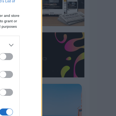
B’s List of
er and store
to grant or
ed purposes
Η ΣΤΗΛΗ ΜΑΣ