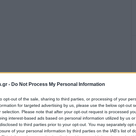
.gr -
Do Not Process My Personal Information
της τηλεθέασης του Euro. Η διοργάνωση μπαίνει στην
to opt-out of the sale, sharing to third parties, or processing of your per
δρικού κοινού αναμένεται να ανέβει και άλλο, καθώς
formation for targeted advertising by us, please use the below opt-out s
ς διοργάνωσης. Όμως ταυτόχρονα προκύπτει το ερώτημα για
r selection. Please note that after your opt-out request is processed y
ν όψει μάλιστα του Mundial 2022, τα δικαιώματα του οποίου
eing interest-based ads based on personal information utilized by us or
disclosed to third parties prior to your opt-out. You may separately opt-
losure of your personal information by third parties on the IAB’s list of