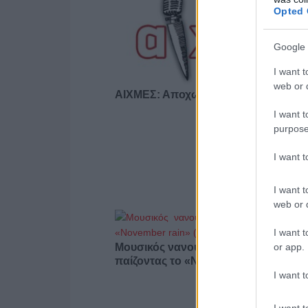
Opted 
Google 
I want t
web or d
ΑΙΧΜΕΣ: Αποχωρήσεις και συμφωνί
I want t
purpose
I want 
I want t
web or d
I want t
or app.
Μουσικός νανουρίζει λιοντάρια
παίζοντας το «November rain» (βίντε
I want t
I want t