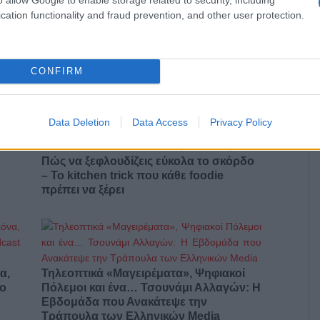
cation functionality and fraud prevention, and other user protection.
Αυτά είναι τα 4 prints στα μαγιό που θα
βλέπεις σε κάθε παραλία φέτος!
CONFIRM
ι
Data Deletion
Data Access
Privacy Policy
Πώς να ξεφλουδίζεις εύκολα το σκόρδο
– Το kitchen trick που κάθε foodie
πρέπει να ξέρει
α,
Τηλεοπτικά «Μαγειρέματα», Ψηφιακοί
έο
Πόλεμοι και ένα… Τσουνάμι Αλλαγών: Η
Εβδομάδα που Ανακάτεψε την
Τράπουλα των Ελληνικών Media