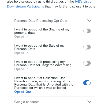
also be disclosed by us to third parties on the
IAB’s List of
Downstream Participants
that may further disclose it to other
third parties.
Please note that this website/app uses one or more Google
Personal Data Processing Opt Outs
services and may gather and store information including but
not limited to your visit or usage behaviour. You may click to
I want to opt-out of the Sharing of my
personal data.
grant or deny consent to Google and its third-party tags to
Opted In
use your data for below specified purposes in below Google
consent section.
I want to opt-out of the Sale of my
Personal Data.
Opted In
I want to opt-out of processing my
Personal Data for Targeted Advertising.
Opted In
I want to opt-out of Collection, Use,
Retention, Sale, and/or Sharing of my
Personal Data that Is Unrelated with the
Purposes for which it was collected.
Opted Out
Google consents