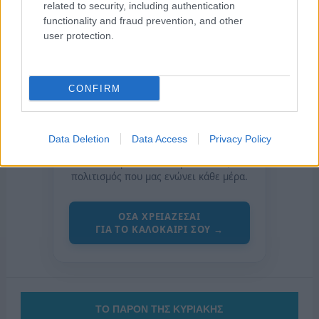
related to security, including authentication
functionality and fraud prevention, and other
user protection.
CONFIRM
της Ζωής μας
Data Deletion
Data Access
Privacy Policy
Οι άνθρωποι, οι αυθεντικές ιστορίες,
το ελληνικό καλοκαίρι και ένας
πολιτισμός που μας ενώνει κάθε μέρα.
ΟΣΑ ΧΡΕΙΑΖΕΣΑΙ
ΓΙΑ ΤΟ ΚΑΛΟΚΑΙΡΙ ΣΟΥ →
ΤΟ ΠΑΡΟΝ ΤΗΣ ΚΥΡΙΑΚΗΣ