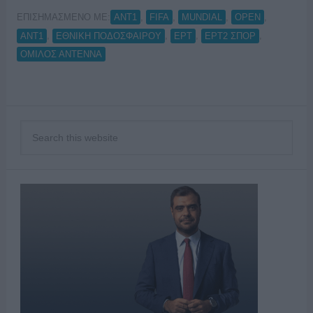
ΕΠΙΣΗΜΑΣΜΕΝΟ ΜΕ:
,
,
,
,
ANT1
FIFA
MUNDIAL
OPEN
,
,
,
,
ΑΝΤ1
ΕΘΝΙΚΗ ΠΟΔΟΣΦΑΙΡΟΥ
ΕΡΤ
ΕΡΤ2 ΣΠΟΡ
ΟΜΙΛΟΣ ΑΝΤΕΝΝΑ