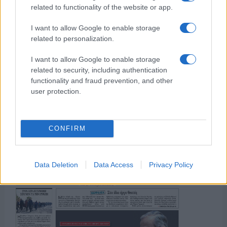
related to functionality of the website or app.
το ελληνικό καλοκαίρι και ένας
πολιτισμός που μας ενώνει κάθε μέρα.
I want to allow Google to enable storage
related to personalization.
ΟΣΑ ΧΡΕΙΑΖΕΣΑΙ
ΓΙΑ ΤΟ ΚΑΛΟΚΑΙΡΙ ΣΟΥ →
I want to allow Google to enable storage
related to security, including authentication
functionality and fraud prevention, and other
user protection.
ΤΟ ΠΑΡΟΝ ΤΗΣ ΚΥΡΙΑΚΗΣ
CONFIRM
Data Deletion
Data Access
Privacy Policy