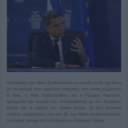
H απόφαση του Νίκου Σταθόπουλου να αλλάξει το ΔΣ της Nova
με την εκλογή νέου τριμελούς σχήματος, στο οποίο συμμετέχει
ο ίδιος, η Κική Σιλβεστριάδου και ο Γιώργος Λάμπρου,
φανερώνει την ένταση της αντιπαράθεσης με τον Ντράγκαν
Σόλακ για το μέλλον του United Group. Τα δύο ανώτατα
στελέχη συμμετέχουν στο νέο ΔΣ του Alpha εκπροσωπώντας
τη United, ύστερα από απαίτηση του Ντράγκαν Σόλακ.