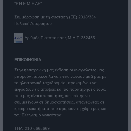
"Ρ.Η.Ε.Μ.Ε ΑΕ"
Συμμόρφωση με τη σύσταση (ΕΕ) 2018/334
Πολιτική Απορρήτου
Αριθμός Πιστοποίησης Μ.Η.Τ. 232455
ΕΠΙΚΟΙΝΩΝΙΑ
Στην ηλεκτρονική μας έκδοση οι αναγνώστες μας
μπορούν παράλληλα να επικοινωνούν μαζί μας με
το ηλεκτρονικό ταχυδρομείο, προκειμένου να
εκφράζουν τις απόψεις και τις παρατηρήσεις τους,
που μας είναι απαραίτητες, και επίσης να
συμμετέχουν σε δημοσκοπήσεις, απαντώντας σε
κρίσιμα ερωτήματα που αφορούν τη χώρα μας και
τον Ελληνισμό γενικότερα.
ΤΗΛ:
210-6665669