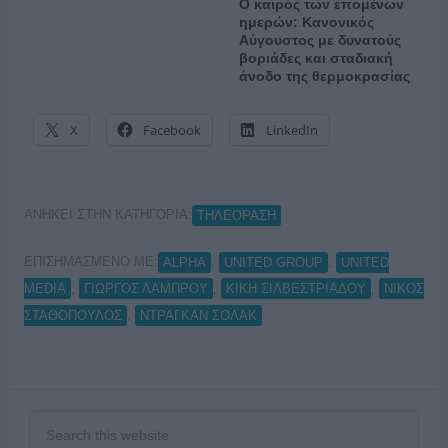
Ο καιρός των επομένων
ημερών: Κανονικός
Αύγουστος με δυνατούς
βοριάδες και σταδιακή
άνοδο της θερμοκρασίας
X
Facebook
LinkedIn
ΑΝΗΚΕΙ ΣΤΗΝ ΚΑΤΗΓΟΡΙΑ:
ΤΗΛΕΟΡΑΣΗ
ΕΠΙΣΗΜΑΣΜΕΝΟ ΜΕ:
,
,
ALPHA
UNITED GROUP
UNITED
,
,
,
MEDIA
ΓΙΩΡΓΟΣ ΛΑΜΠΡΟΥ
ΚΙΚΗ ΣΙΛΒΕΣΤΡΙΑΔΟΥ
ΝΙΚΟΣ
,
ΣΤΑΘΟΠΟΥΛΟΣ
ΝΤΡΑΓΚΑΝ ΣΟΛΑΚ