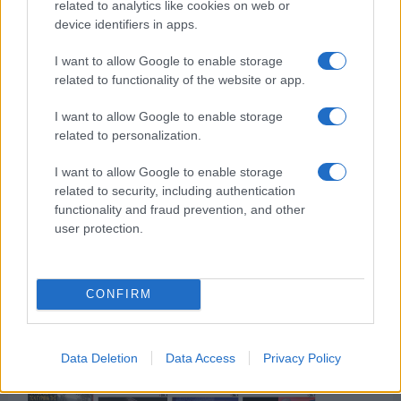
related to analytics like cookies on web or
device identifiers in apps.
I want to allow Google to enable storage
related to functionality of the website or app.
της Ζωής μας
I want to allow Google to enable storage
Οι άνθρωποι, οι αυθεντικές ιστορίες,
related to personalization.
το ελληνικό καλοκαίρι και ένας
πολιτισμός που μας ενώνει κάθε μέρα.
I want to allow Google to enable storage
related to security, including authentication
functionality and fraud prevention, and other
ΟΣΑ ΧΡΕΙΑΖΕΣΑΙ
user protection.
ΓΙΑ ΤΟ ΚΑΛΟΚΑΙΡΙ ΣΟΥ →
CONFIRM
ΤΟ ΠΑΡΟΝ ΤΗΣ ΚΥΡΙΑΚΗΣ
Data Deletion
Data Access
Privacy Policy