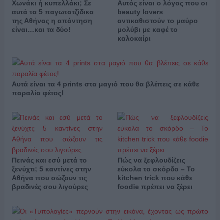
Χωνάκι ή κυπελλάκι; Σε
Αυτός είναι ο λόγος που οι
αυτά τα 5 παγωτατζίδικα
beauty lovers
της Αθήνας η απάντηση
αντικαθιστούν το μαύρο
είναι…και τα δύο!
μολύβι με καφέ το
καλοκαίρι
Αυτά είναι τα 4 prints στα μαγιό που θα βλέπεις σε κάθε
παραλία φέτος!
Πεινάς και εσύ μετά το
Πώς να ξεφλουδίζεις
ξενύχτι; 5 καντίνες στην
εύκολα το σκόρδο – Το
Αθήνα που σώζουν τις
kitchen trick που κάθε
βραδινές σου λιγούρες
foodie πρέπει να ξέρει