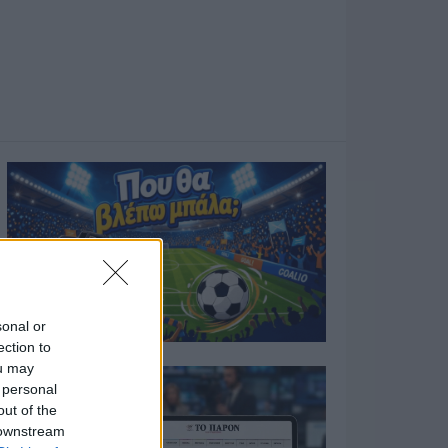
sonal or
ection to
ou may
 personal
out of the
 downstream