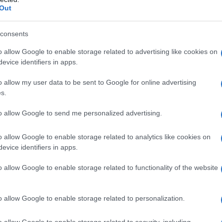
Out
ο)
Χωνάκι ή κυπελλάκι; Σε αυτά τα 5
consents
παγωτατζίδικα της Αθήνας η απάντηση
είναι…και τα δύο!
o allow Google to enable storage related to advertising like cookies on
evice identifiers in apps.
o allow my user data to be sent to Google for online advertising
s.
Αυτά είναι τα 4 prints στα μαγιό που θα
βλέπεις σε κάθε παραλία φέτος!
to allow Google to send me personalized advertising.
ι
o allow Google to enable storage related to analytics like cookies on
evice identifiers in apps.
o allow Google to enable storage related to functionality of the website
Πώς να ξεφλουδίζεις εύκολα το σκόρδο
– Το kitchen trick που κάθε foodie
πρέπει να ξέρει
o allow Google to enable storage related to personalization.
o allow Google to enable storage related to security, including