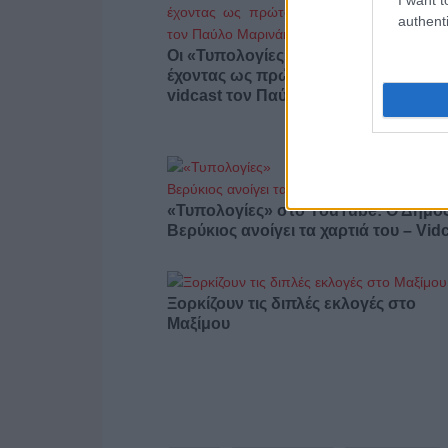
authenti
Οι «Τυπολογίες» περνούν στην εικόν
έχοντας ως πρώτο καλεσμένο στο ν
vidcast τον Παύλο Μαρινάκη
«Τυπολογίες» στο YouTube: Ο Δήμο
Βερύκιος ανοίγει τα χαρτιά του – Vid
Ξορκίζουν τις διπλές εκλογές στο
Μαξίμου