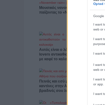
Opted 
Μουσικός νανουρίζει λιοντάρια
παίζοντας το «November rain» (βίντε
Google 
I want t
web or d
I want t
purpose
Αυτός είναι ο λόγος που οι beauty
I want 
lovers αντικαθιστούν το μαύρο μολύβ
με καφέ το καλοκαίρι
I want t
web or d
I want t
Πεινάς και εσύ μετά το ξενύχτι; 5
or app.
καντίνες στην Αθήνα που σώζουν τις
βραδινές σου λιγούρες
I want t
I want t