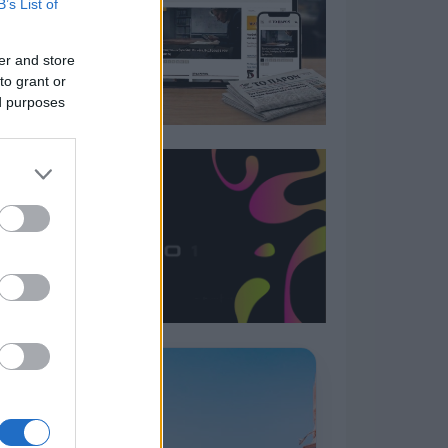
B’s List of
er and store
to grant or
ed purposes
Η ΣΤΗΛΗ ΜΑΣ