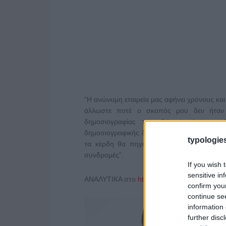
“Η ανώνυμη εταιρεία μας αφήνει χρόνους και
άλλωστε ποτέ ο σκοπός μου δεν ήταν 
δημοσιογραφίας προωθώντας ένα μοντ
δημοσιογραφικής δεοντολογίας, επιβράβευση
typologies
τα κέρδη θα πηγαίνουν σε προσλήψεις κα
συνδρομές”.
If you wish 
sensitive in
ΑΝΑΛΥΤΙΚΑ στο
https://www.efsyn.gr
confirm you
continue se
information 
further disc