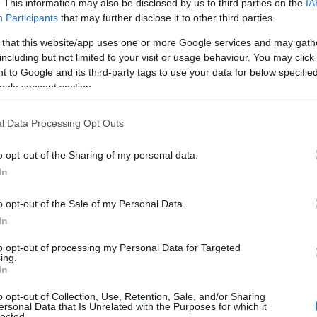
. This information may also be disclosed by us to third parties on the
IA
Participants
that may further disclose it to other third parties.
 that this website/app uses one or more Google services and may gath
including but not limited to your visit or usage behaviour. You may click 
Αλλαγές στο TVXS
 to Google and its third-party tags to use your data for below specifi
ogle consent section.
l Data Processing Opt Outs
o opt-out of the Sharing of my personal data.
In
o opt-out of the Sale of my Personal Data.
In
to opt-out of processing my Personal Data for Targeted
ing.
την
In
o opt-out of Collection, Use, Retention, Sale, and/or Sharing
ersonal Data that Is Unrelated with the Purposes for which it
lected.