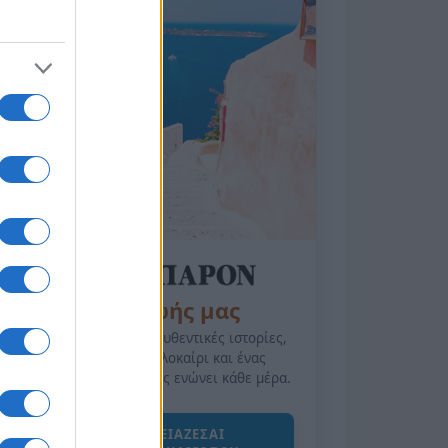
της Ζωής μας
Οι άνθρωποι, οι αυθεντικές ιστορίες,
το ελληνικό καλοκαίρι και ένας
πολιτισμός που μας ενώνει κάθε μέρα.
ΟΣΑ ΧΡΕΙΑΖΕΣΑΙ