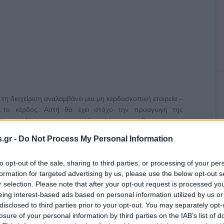
 τη διαχείριση αναλαμβάνει μια μη κερδοσκοπική εταιρεία –
το κέρδος. Αυτή θα έχει στόχο την προαγωγή της
έλο ανεξάρτητου ρεπορτάζ, πλήρους σεβασμού της
ς της τιμίας δημοσιογραφίας με ετήσια βραβεία. Και όλα
.gr -
Do Not Process My Personal Information
ι βελτίωση της ύλης. Οταν λέω κέρδη, εννοώ από τις
to opt-out of the sale, sharing to third parties, or processing of your per
formation for targeted advertising by us, please use the below opt-out s
r selection. Please note that after your opt-out request is processed y
eing interest-based ads based on personal information utilized by us or
disclosed to third parties prior to your opt-out. You may separately opt-
losure of your personal information by third parties on the IAB’s list of