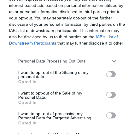
Η ΣΤΗΛΗ ΜΑΣ
interest-based ads based on personal information utilized by
us or personal information disclosed to third parties prior to
your opt-out. You may separately opt-out of the further
disclosure of your personal information by third parties on the
IAB’s list of downstream participants. This information may
also be disclosed by us to third parties on the
IAB’s List of
Downstream Participants
that may further disclose it to other
third parties.
Please note that this website/app uses one or more Google
Personal Data Processing Opt Outs
services and may gather and store information including but
not limited to your visit or usage behaviour. You may click to
I want to opt-out of the Sharing of my
personal data.
grant or deny consent to Google and its third-party tags to
Opted In
use your data for below specified purposes in below Google
consent section.
I want to opt-out of the Sale of my
Personal Data.
Opted In
I want to opt-out of processing my
της Ζωής μας
Personal Data for Targeted Advertising.
Opted In
Οι άνθρωποι, οι αυθεντικές ιστορίες,
το ελληνικό καλοκαίρι και ένας